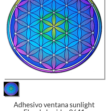
Flor
de
la
vida-
9641
Adhesivo ventana sunlight