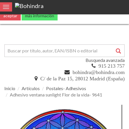
Utilizamos
cookies
propias y de terceros para mejorar nuestros servicio
Toggle navigation
aceptar
más información
Busqueda avanzada
915 213 757
bohindra@bohindra.com
C/ de la Paz 15, 28012 Madrid (España)
Inicio
Artículos
Postales- Adhesivos
Adhesivo ventana sunlight Flor de la vida- 9641
Adhesivo
ventana
sunlight