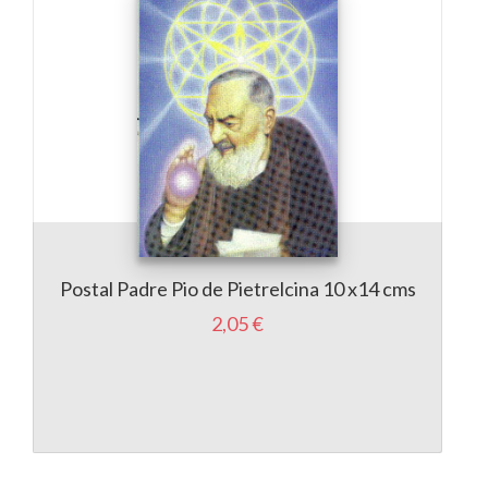
Postal Padre Pio de Pietrelcina 10 x14 cms
A
2,05 €