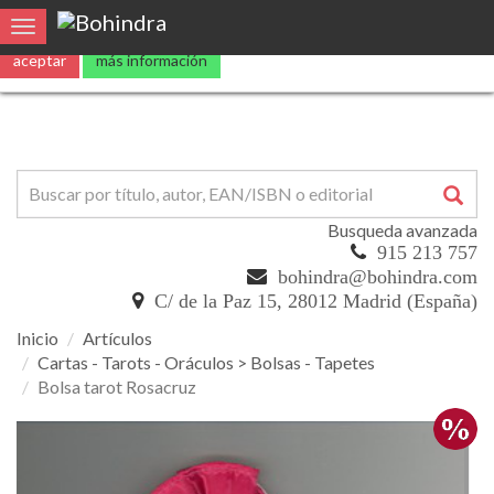
Utilizamos
cookies
propias y de terceros para mejorar nuestros servicio
Toggle navigation
aceptar
más información
Busqueda avanzada
915 213 757
bohindra@bohindra.com
C/ de la Paz 15, 28012 Madrid (España)
Inicio
Artículos
Cartas - Tarots - Oráculos > Bolsas - Tapetes
Bolsa tarot Rosacruz
Bolsa
tarot