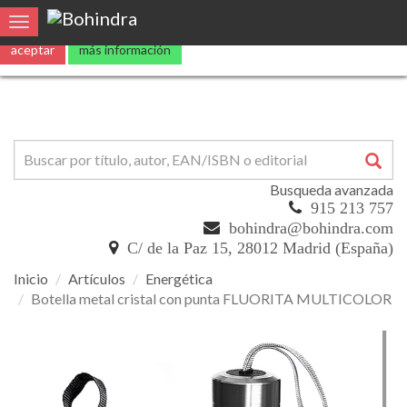
Utilizamos
cookies
propias y de terceros para mejorar nuestros servicio
Toggle navigation
aceptar
más información
Busqueda avanzada
915 213 757
bohindra@bohindra.com
C/ de la Paz 15, 28012 Madrid (España)
Inicio
Artículos
Energética
Botella metal cristal con punta FLUORITA MULTICOLOR
Botella
metal
cristal