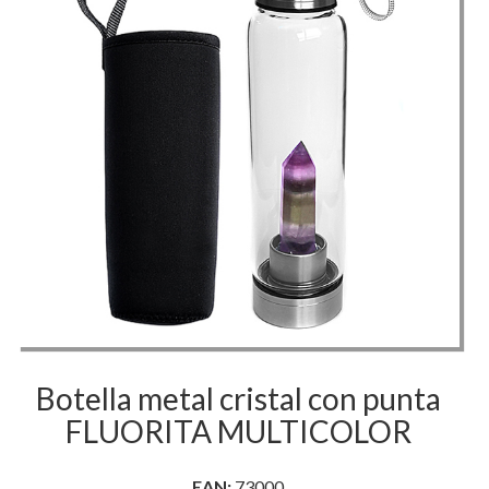
con
punta
FLUORITA
MULTICOLOR
Botella metal cristal con punta
FLUORITA MULTICOLOR
EAN:
73000