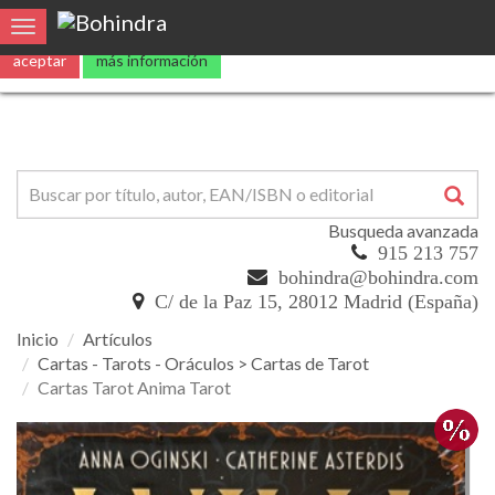
Utilizamos
cookies
propias y de terceros para mejorar nuestros servicio
Toggle navigation
aceptar
más información
Busqueda avanzada
915 213 757
bohindra@bohindra.com
C/ de la Paz 15, 28012 Madrid (España)
Inicio
Artículos
Cartas - Tarots - Oráculos > Cartas de Tarot
Cartas Tarot Anima Tarot
Cartas
Tarot