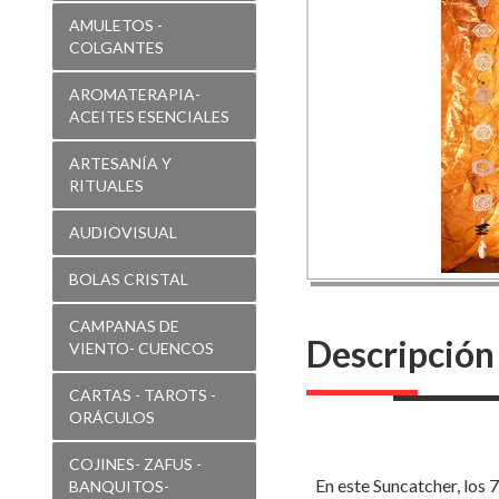
Shui
AMULETOS -
Suncatcher
COLGANTES
chakras-
AROMATERAPIA-
EN-
ACEITES ESENCIALES
154
ARTESANÍA Y
RITUALES
AUDIOVISUAL
BOLAS CRISTAL
CAMPANAS DE
Descripción
VIENTO- CUENCOS
CARTAS - TAROTS -
ORÁCULOS
COJINES- ZAFUS -
En este Suncatcher, los 7
BANQUITOS-