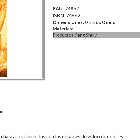
EAN:
74862
ISBN:
74862
Dimensiones:
0 mm. x 0 mm.
Materias:
Productos .Feng Shui
/
 chakras están unidos con los cristales de vidrio de colores.