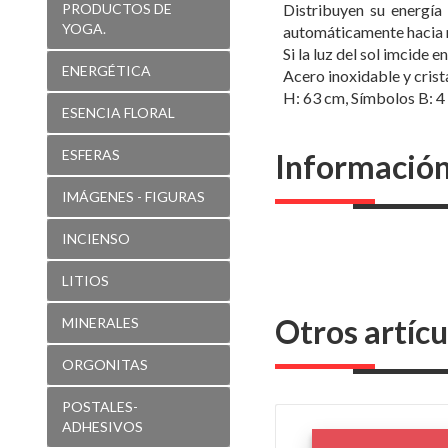
PRODUCTOS DE
Distribuyen su energía 
YOGA.
automáticamente hacia 
Si la luz del sol imcide 
ENERGÉTICA
Acero inoxidable y crist
H: 63 cm, Símbolos B: 4
ESENCIA FLORAL
ESFERAS
Información
IMÁGENES - FIGURAS
INCIENSO
LITIOS
Otros artícu
MINERALES
ORGONITAS
POSTALES-
ADHESIVOS