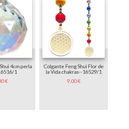
Shui 4cm perla
Colgante Feng Shui Flor de
Án
16516/1
la Vida chakras--16529/1
cora
00 €
9,00 €