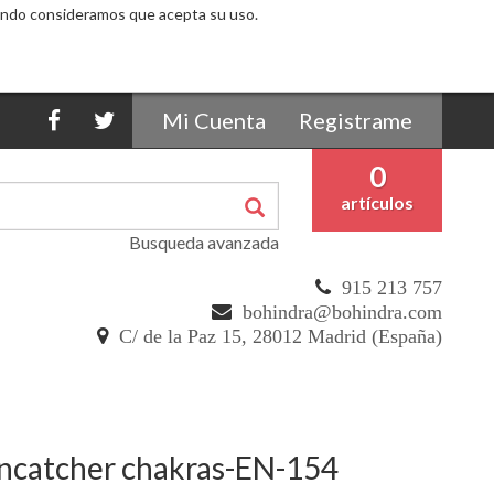
egando consideramos que acepta su uso.
Mi Cuenta
Registrame
0
artículos
Busqueda avanzada
915 213 757
bohindra@bohindra.com
C/ de la Paz 15, 28012 Madrid (España)
4
uncatcher chakras-EN-154