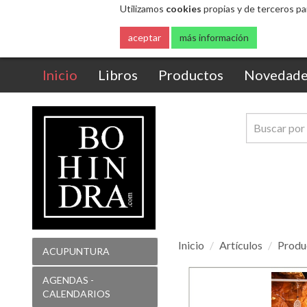
Utilizamos
cookies
propias y de terceros pa
aceptar
más información
(current)
Inicio
Libros
Productos
Novedade
Inicio
Artículos
Produc
ACUPUNTURA
Colgante
AGENDAS -
Feng
CALENDARIOS