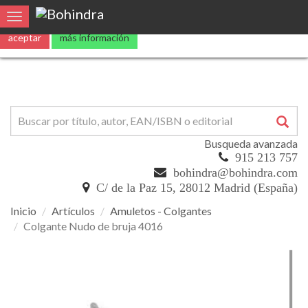
Utilizamos
cookies
propias y de terceros para mejorar nuestros servicio
Toggle navigation
aceptar
más información
Busqueda avanzada
915 213 757
bohindra@bohindra.com
C/ de la Paz 15, 28012 Madrid (España)
Inicio
Artículos
Amuletos - Colgantes
Colgante Nudo de bruja 4016
Colgante
Nudo
de