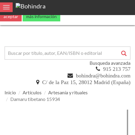
Utilizamos
cookies
propias y de terceros para mejorar nuestros servicio
Toggle navigation
aceptar
más información
Busqueda avanzada
915 213 757
bohindra@bohindra.com
C/ de la Paz 15, 28012 Madrid (España)
Inicio
Artículos
Artesanía y rituales
Damaru tibetano 15934
Damaru
tibetano
15934