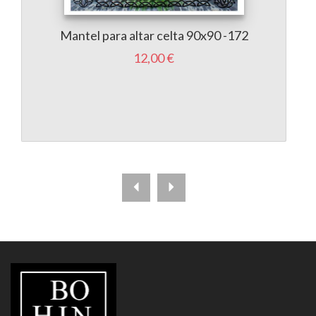
Mantel para altar celta 90x90 -172
A
12,00 €
LIBRERÍA
BOHINDRA