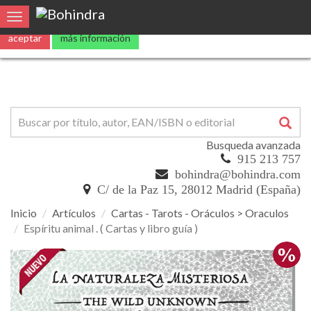
Utilizamos
cookies
propias y de terceros para mejorar nuestros servicio
Toggle navigation
aceptar
más información
Busqueda avanzada
915 213 757
bohindra@bohindra.com
C/ de la Paz 15, 28012 Madrid (España)
Inicio
Artículos
Cartas - Tarots - Oráculos > Oraculos
Espíritu animal . ( Cartas y libro guía )
Espíritu
animal
.