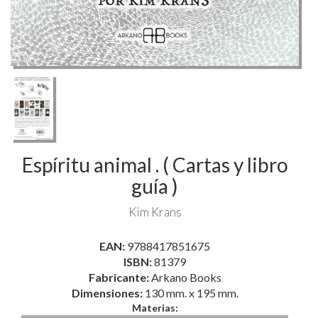
Espíritu animal . ( Cartas y libro
guía )
Kim Krans
EAN:
9788417851675
ISBN:
81379
Fabricante:
Arkano Books
Dimensiones:
130 mm. x 195 mm.
Materias: