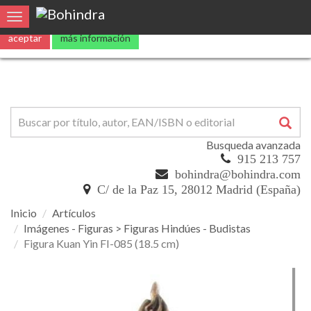
Utilizamos
cookies
propias y de terceros para mejorar nuestros servicio
Toggle navigation
aceptar
más información
Busqueda avanzada
915 213 757
bohindra@bohindra.com
C/ de la Paz 15, 28012 Madrid (España)
Inicio
Artículos
Imágenes - Figuras > Figuras Hindúes - Budistas
Figura Kuan Yin FI-085 (18.5 cm)
Figura
Kuan