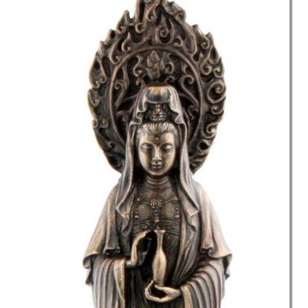
Yin
FI-
085
(18.5
cm)