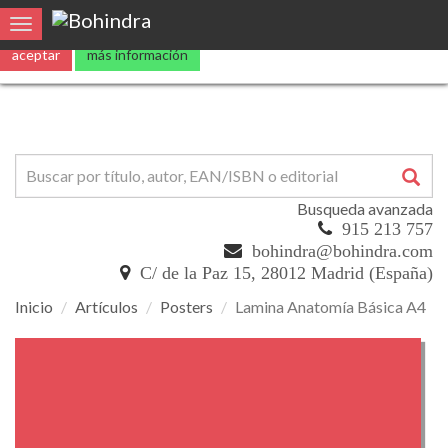
Utilizamos
cookies
propias y de terceros para mejorar nuestros servicio
Toggle navigation
aceptar
más información
Busqueda avanzada
915 213 757
bohindra@bohindra.com
C/ de la Paz 15, 28012 Madrid (España)
Inicio
Artículos
Posters
Lamina Anatomía Básica A4
Lamina
Anatomía
Básica
A4