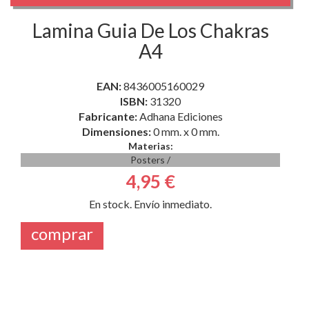
Lamina Guia De Los Chakras
A4
EAN:
8436005160029
ISBN:
31320
Fabricante:
Adhana Ediciones
Dimensiones:
0 mm. x 0 mm.
Materias:
Posters
/
4,95 €
En stock. Envío inmediato.
comprar