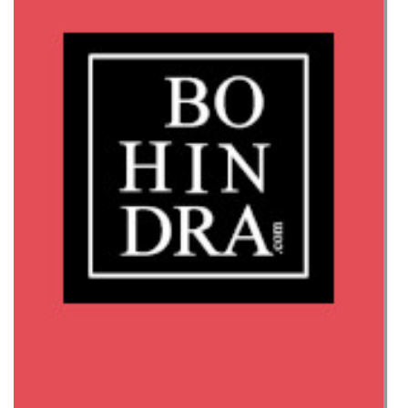
Los
Chakras
A4