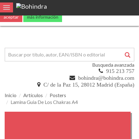
Utilizamos
cookies
propias y de terceros para mejorar nuestros servicio
Toggle navigation
aceptar
más información
Busqueda avanzada
915 213 757
bohindra@bohindra.com
C/ de la Paz 15, 28012 Madrid (España)
Inicio
Artículos
Posters
Lamina Guia De Los Chakras A4
Lamina
Guia
De