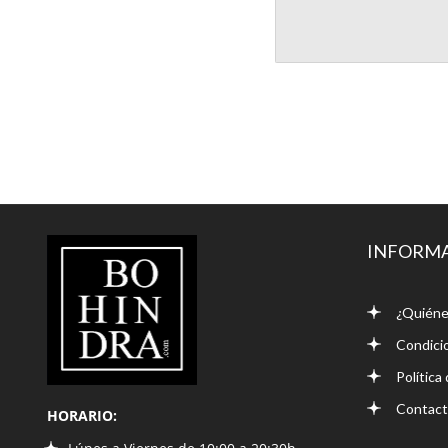
LIBRERÍA
INFORM
BOHINDRA
¿Quiéne
Condici
Política
Contac
HORARIO: