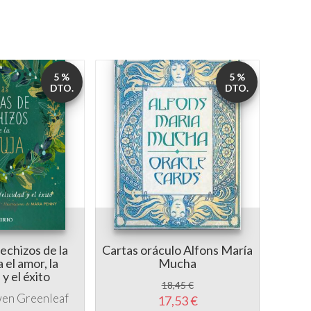
5 %
5 %
DTO.
DTO.
echizos de la
Cartas oráculo Alfons María
Carta
 el amor, la
Mucha
autoe
 y el éxito
a
18,45 €
en Greenleaf
17,53 €