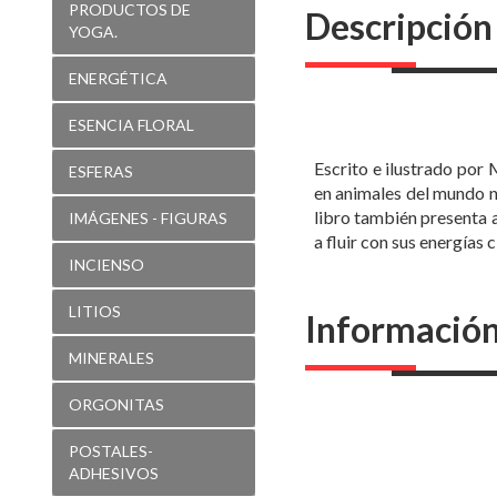
PRODUCTOS DE
Descripción
YOGA.
ENERGÉTICA
ESENCIA FLORAL
Escrito e ilustrado por
ESFERAS
en animales del mundo na
libro también presenta a
IMÁGENES - FIGURAS
a fluir con sus energías c
INCIENSO
LITIOS
Información
MINERALES
ORGONITAS
POSTALES-
ADHESIVOS