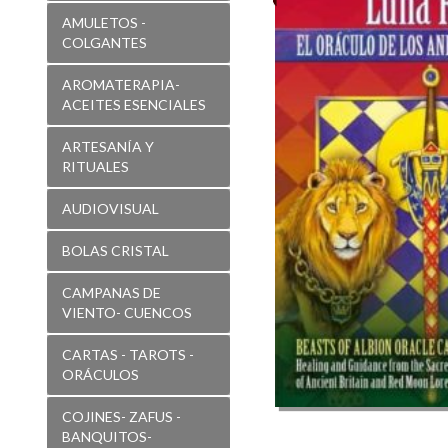
:
AMULETOS -
El
COLGANTES
Oráculo
AROMATERAPIA-
de
ACEITES ESENCIALES
los
ARTESANÍA Y
Animales
RITUALES
(
AUDIOVISUAL
cartas
+
BOLAS CRISTAL
libro
CAMPANAS DE
)
VIENTO- CUENCOS
CARTAS - TAROTS -
ORÁCULOS
COJINES- ZAFUS -
BANQUITOS-