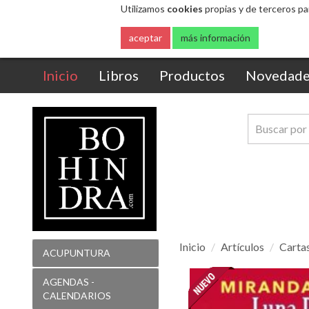
Utilizamos
cookies
propias y de terceros pa
aceptar
más información
(current)
Inicio
Libros
Productos
Novedade
Inicio
Artículos
Cartas
ACUPUNTURA
Luna
AGENDAS -
Roja
CALENDARIOS