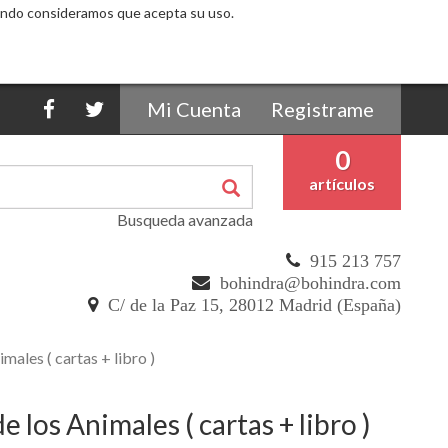
egando consideramos que acepta su uso.
Mi Cuenta
Registrame
0
artículos
Busqueda avanzada
915 213 757
bohindra@bohindra.com
C/ de la Paz 15, 28012 Madrid (España)
imales ( cartas + libro )
e los Animales ( cartas + libro )