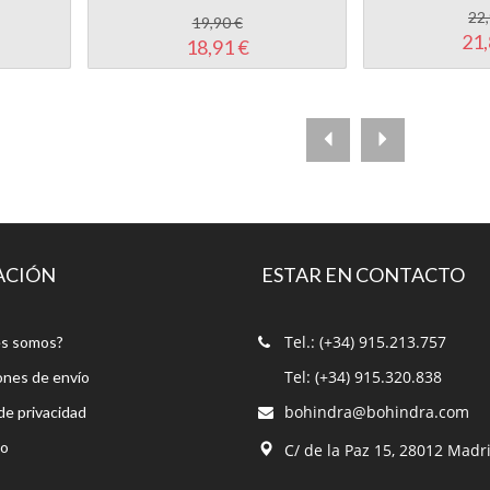
22,
19,90 €
21,
18,91 €
ACIÓN
ESTAR EN CONTACTO
Tel.: (+34) 915.213.757
s somos?
Tel: (+34) 915.320.838
ones de envío
bohindra@bohindra.com
 de privacidad
to
C/ de la Paz 15, 28012 Madr