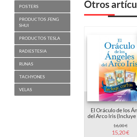
Otros artícu
POSTERS
PRODUCTOS .FENG
SHUI
PRODUCTOS TESLA
RADIESTESIA
RUNAS
TACHYONES
VELAS
El Oráculo de los Á
del Arco Iris (Incluye
16,00 €
15,20 €