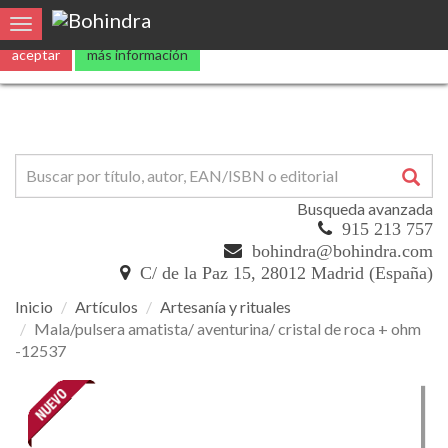
Utilizamos
cookies
propias y de terceros para mejorar nuestros servicio
Toggle navigation
aceptar
más información
Busqueda avanzada
915 213 757
bohindra@bohindra.com
C/ de la Paz 15, 28012 Madrid (España)
Inicio
Artículos
Artesanía y rituales
Mala/pulsera amatista/ aventurina/ cristal de roca + ohm
-12537
Mala/pulsera
amatista/