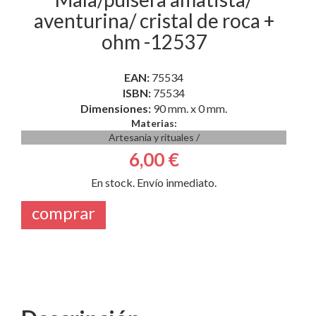
aventurina/ cristal de roca +
ohm -12537
EAN:
75534
ISBN:
75534
Dimensiones:
90 mm. x 0 mm.
Materias:
Artesanía y rituales
/
6,00 €
En stock. Envío inmediato.
comprar