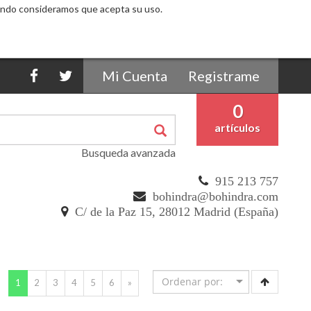
egando consideramos que acepta su uso.
Mi Cuenta
Registrame
0
artículos
Busqueda avanzada
915 213 757
bohindra@bohindra.com
C/ de la Paz 15, 28012 Madrid (España)
(current)
1
2
3
4
5
6
»