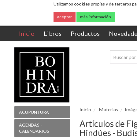
Utilizamos
cookies
propias y de terceros pa
aceptar
más información
(current)
Inicio
Libros
Productos
Novedade
Inicio
Materias
Imáge
ACUPUNTURA
Artículos de Fi
AGENDAS -
Hindúes - Budi
CALENDARIOS