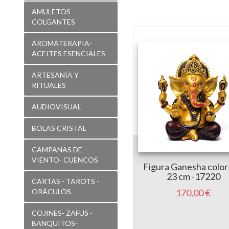
AMULETOS -
COLGANTES
AROMATERAPIA-
ACEITES ESENCIALES
ARTESANÍA Y
RITUALES
AUDIOVISUAL
BOLAS CRISTAL
CAMPANAS DE
VIENTO- CUENCOS
Figura Ganesha color
23 cm -17220
CARTAS - TAROTS -
ORÁCULOS
170,00 €
COJINES- ZAFUS -
BANQUITOS-