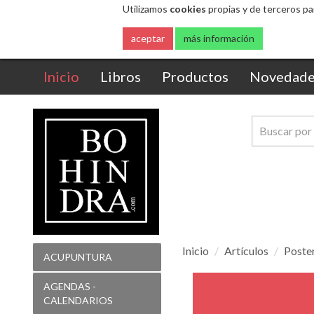
Utilizamos
cookies
propias y de terceros pa
aceptar
más información
(current)
Inicio
Libros
Productos
Novedade
Inicio
Artículos
Poste
ACUPUNTURA
Poster
AGENDAS -
Sistema
CALENDARIOS