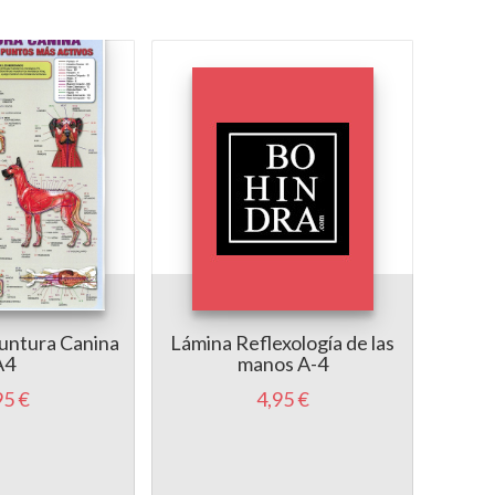
untura Canina
Lámina Reflexología de las
Lámi
A4
manos A-4
95 €
4,95 €