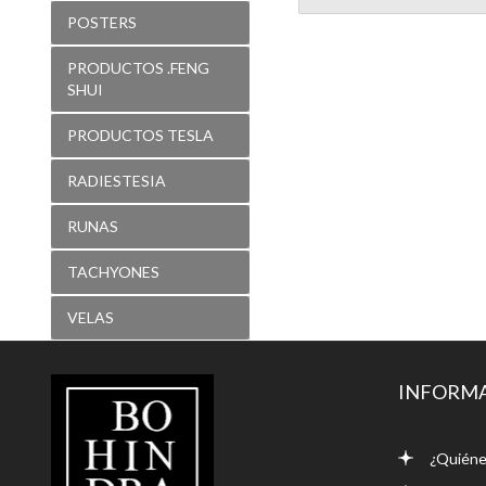
POSTERS
PRODUCTOS .FENG
SHUI
PRODUCTOS TESLA
RADIESTESIA
RUNAS
TACHYONES
VELAS
LIBRERÍA
INFORM
BOHINDRA
¿Quiéne