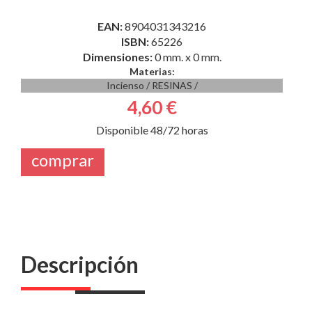
EAN:
8904031343216
ISBN:
65226
Dimensiones:
0 mm. x 0 mm.
Materias:
Incienso
/
RESINAS
/
4,60 €
Disponible 48/72 horas
comprar
Descripción