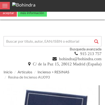
Utilizamos
cookies
propias y de terceros para mejorar nuestros servicio
Toggle navigation
aceptar
más información
Busqueda avanzada
915 213 757
bohindra@bohindra.com
C/ de la Paz 15, 28012 Madrid (España)
Inicio
Artículos
Incienso > RESINAS
Resina de Incienso AU093
Resina
de
Incienso