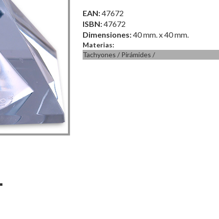
EAN:
47672
ISBN:
47672
Dimensiones:
40 mm. x 40 mm.
Materias:
Tachyones
/
Pirámides
/