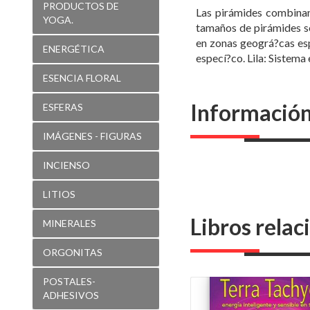
PRODUCTOS DE
Las pirámides combinan 
YOGA.
tamaños de pirámides s
en zonas geográ?cas esp
ENERGÉTICA
especí?co. Lila: Sistema
ESENCIA FLORAL
Información
ESFERAS
IMÁGENES - FIGURAS
INCIENSO
LITIOS
Libros rela
MINERALES
ORGONITAS
POSTALES-
ADHESIVOS