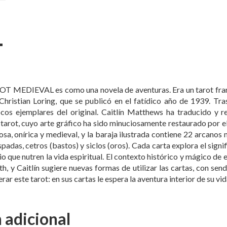
MEDIEVAL es como una novela de aventuras. Era un tarot francé
a Christian Loring, que se publicó en el fatídico año de 1939. Tr
cos ejemplares del original. Caitlín Matthews ha traducido y r
 tarot, cuyo arte gráfico ha sido minuciosamente restaurado por e
sa, onírica y medieval, y la baraja ilustrada contiene 22 arcanos
spadas, cetros (bastos) y siclos (oros). Cada carta explora el signi
o que nutren la vida espiritual. El contexto histórico y mágico de e
h, y Caitlín sugiere nuevas formas de utilizar las cartas, con se
rar este tarot: en sus cartas le espera la aventura interior de su vid
 adicional