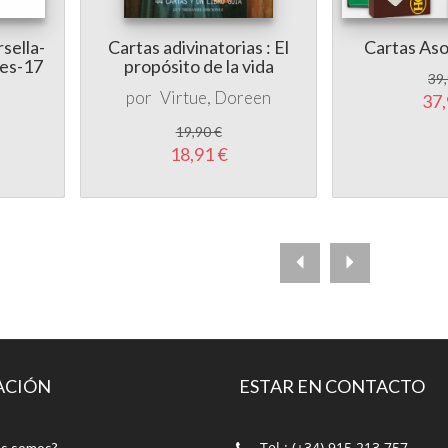
sella-
Cartas adivinatorias : El
Cartas Aso
es-17
propósito de la vida
39,
por
Virtue, Doreen
37,
19,90 €
18,91 €
ACIÓN
ESTAR EN CONTACTO
Tel.: (+34) 915.213.757
s somos?