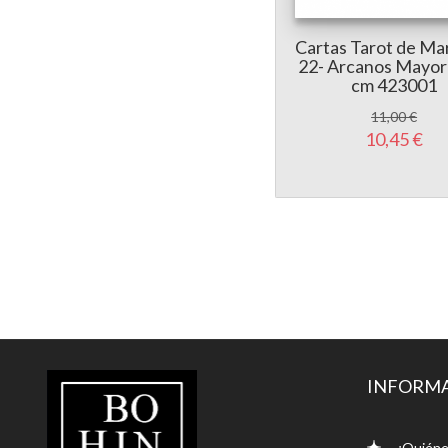
Cartas Tarot de Mar
22- Arcanos Mayor
cm 423001
11,00 €
10,45 €
LIBRERÍA
INFORM
BOHINDRA
¿Quiéne