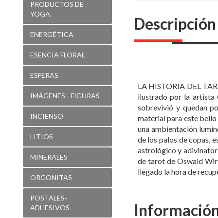
PRODUCTOS DE
YOGA.
Descripción
ENERGÉTICA
ESENCIA FLORAL
ESFERAS
LA HISTORIA DEL TAROT 
IMÁGENES - FIGURAS
ilustrado por la artist
sobrevivió y quedan po
INCIENSO
material para este bello
una ambientación lumino
LITIOS
de los palos de copas, e
astrológico y adivinatori
MINERALES
de tarot de Oswald Wirt
llegado la hora de recupe
ORGONITAS
POSTALES-
Información
ADHESIVOS