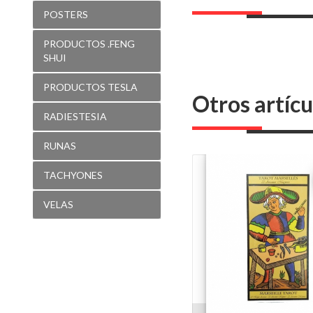
POSTERS
PRODUCTOS .FENG
SHUI
PRODUCTOS TESLA
Otros artícu
RADIESTESIA
RUNAS
TACHYONES
VELAS