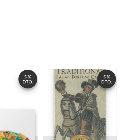
5 %
5 %
DTO.
DTO.