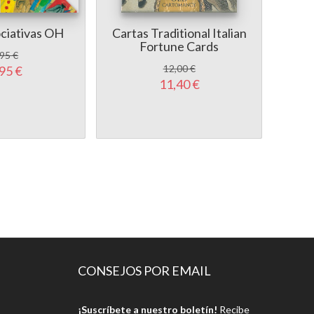
ciativas OH
Cartas Traditional Italian
C
Fortune Cards
95 €
12,00 €
95 €
11,40 €
CONSEJOS POR EMAIL
¡Suscríbete a nuestro boletín!
Recibe