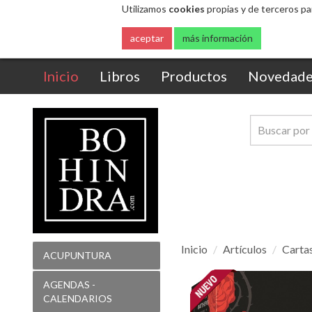
Utilizamos
cookies
propias y de terceros pa
aceptar
más información
(current)
Inicio
Libros
Productos
Novedade
Inicio
Artículos
Cartas
ACUPUNTURA
Tarot
AGENDAS -
Medieval
CALENDARIOS