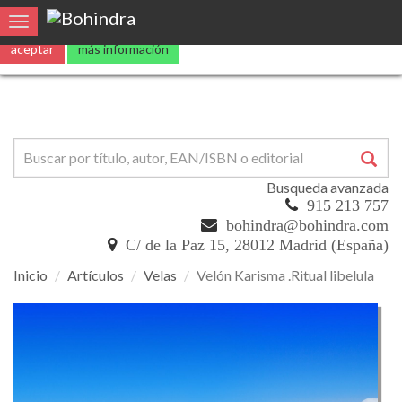
Utilizamos
cookies
propias y de terceros para mejorar nuestros servicio
Toggle navigation
aceptar
más información
Busqueda avanzada
915 213 757
bohindra@bohindra.com
C/ de la Paz 15, 28012 Madrid (España)
Inicio
Artículos
Velas
Velón Karisma .Ritual libelula
Velón
Karisma
.Ritual
libelula