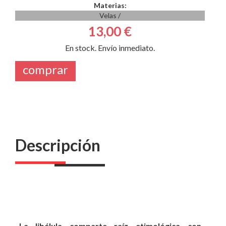
Materias:
Velas
/
13,00 €
En stock. Envío inmediato.
comprar
Descripción
La libélula comparte raíz etimológica con