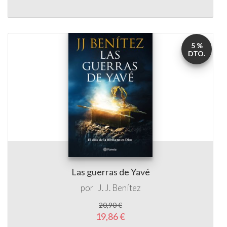
5 %
DTO.
Las guerras de Yavé
por
J. J. Benítez
20,90 €
19,86 €