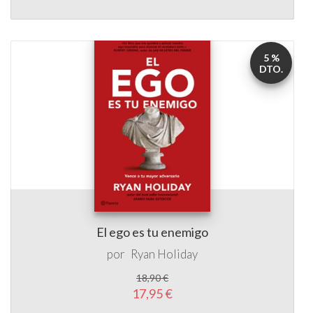
5 %
DTO.
El ego es tu enemigo
por
Ryan Holiday
18,90 €
17,95 €