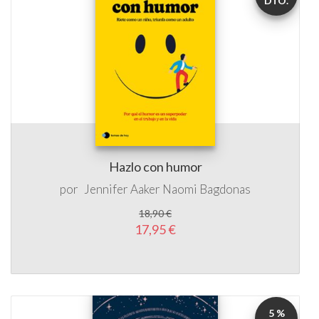
DTO.
Hazlo con humor
por
Jennifer Aaker
Naomi Bagdonas
18,90 €
17,95 €
5 %