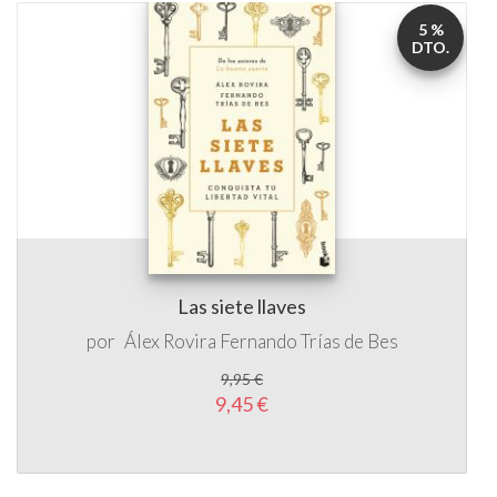
5 %
DTO.
Las siete llaves
por
Álex Rovira
Fernando Trías de Bes
9,95 €
9,45 €