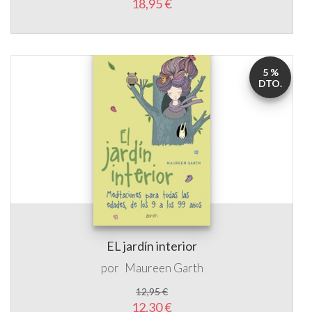
18,95 €
5 %
DTO.
EL jardín interior
por
Maureen Garth
12,95 €
12,30 €