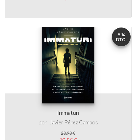
5 %
DTO.
Immaturi
por
Javier Pérez Campos
20,90 €