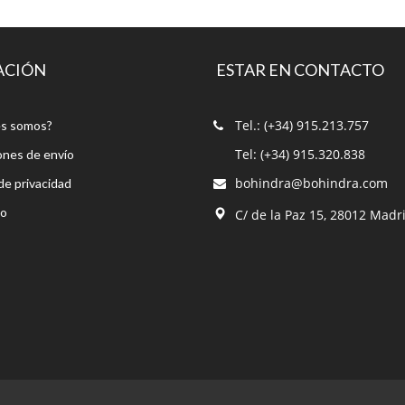
ACIÓN
ESTAR EN CONTACTO
Tel.: (+34) 915.213.757
s somos?
Tel: (+34) 915.320.838
ones de envío
bohindra@bohindra.com
 de privacidad
to
C/ de la Paz 15, 28012 Madr