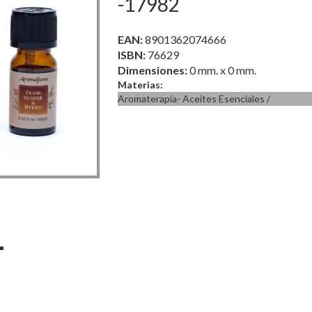
-17982
EAN:
8901362074666
ISBN:
76629
Dimensiones:
0 mm. x 0 mm.
Materias:
Aromaterapia- Aceites Esenciales
/