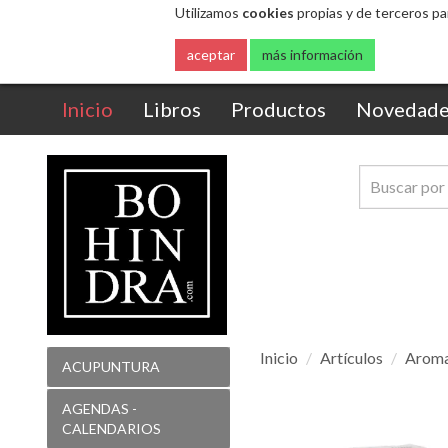
Utilizamos
cookies
propias y de terceros pa
aceptar
más información
(current)
Inicio
Libros
Productos
Novedade
Inicio
Artículos
Aroma
ACUPUNTURA
Aceite
AGENDAS -
esencia
CALENDARIOS