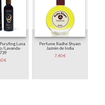
 Puryfing Luna
Perfume Radhe Shyam
Per
to /Lavanda-
Jazmin de India
739
7,40 €
50 €