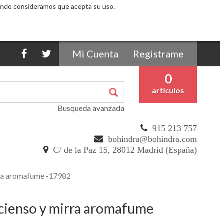
egando consideramos que acepta su uso.
Mi Cuenta
Registrame
0
artículos
Busqueda avanzada
915 213 757
bohindra@bohindra.com
C/ de la Paz 15, 28012 Madrid (España)
irra aromafume -17982
ncienso y mirra aromafume