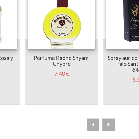
osa y
Perfume Radhe Shyam.
Spray auríco
Chypre
- Palo San
64
7,40 €
5,