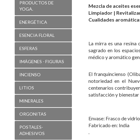
PRODUCTOS DE
Mezcla de aceites esen
YOGA.
Limpiador | Revitaliz
Cualidades aromática
ENERGÉTICA
ESENCIA FLORAL
La mirra es una resina
ESFERAS
sagrado en los espacio
médico y aromático gener
IMÁGENES - FIGURAS
El franquincienso (Olib
INCIENSO
notoriedad en el Nuevo
centenarios contribuyen
LITIOS
satisfacción y bienestar
MINERALES
ORGONITAS
Envase: Frasco de vidrio 
Fabricado en: India
POSTALES-
.
ADHESIVOS