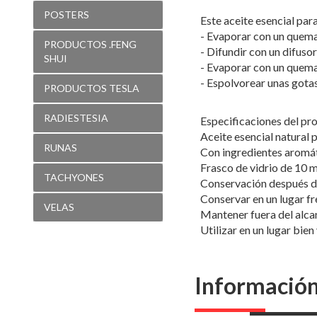
POSTERS
Este aceite esencial par
- Evaporar con un quem
PRODUCTOS .FENG
- Difundir con un difuso
SHUI
- Evaporar con un quema
- Espolvorear unas gota
PRODUCTOS TESLA
RADIESTESIA
Especificaciones del pr
Aceite esencial natural 
RUNAS
Con ingredientes aromát
Frasco de vidrio de 10 m
TACHYONES
Conservación después de
Conservar en un lugar f
VELAS
Mantener fuera del alcan
Utilizar en un lugar bien
Información