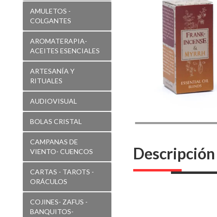
frankincienso
AMULETOS -
y
COLGANTES
mirra
AROMATERAPIA-
aromafume
ACEITES ESENCIALES
-17982
ARTESANÍA Y
RITUALES
AUDIOVISUAL
BOLAS CRISTAL
CAMPANAS DE
Descripción
VIENTO- CUENCOS
CARTAS - TAROTS -
ORÁCULOS
COJINES- ZAFUS -
BANQUITOS-