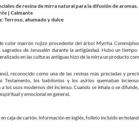
ciales de resina de mirra natural para la difusión de aromas.
ante | Calmante
s: Terroso, ahumado y dulce
 de color marrón rojizo procedente del árbol Myrrha Commiphora.
s sagrados de Jerusalén durante la antigüedad. Hubo un tiempo e
alizado en las culturas antiguas hizo de la mirra un producto come
ano), reconocido como una de las resinas más preciadas y preci
 Testamento, los babilonios y los asirios quemaban incienso
 a los usos modernos del incienso. Cuando se inhala o se difunde,
 espiritual y emocional en general.
en caja de cartón. Información en inglés, folleto incluido en holandé