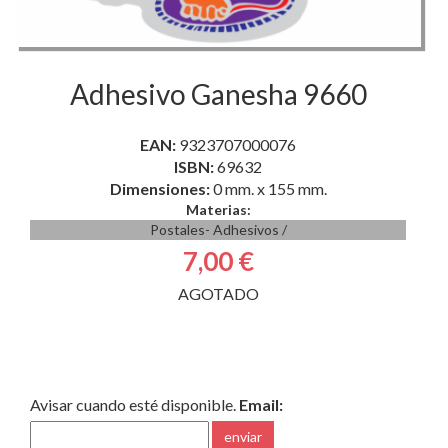
Adhesivo Ganesha 9660
EAN:
9323707000076
ISBN:
69632
Dimensiones:
0 mm. x 155 mm.
Materias:
Postales- Adhesivos
/
7,00 €
AGOTADO
Avisar cuando esté disponible.
Email:
enviar