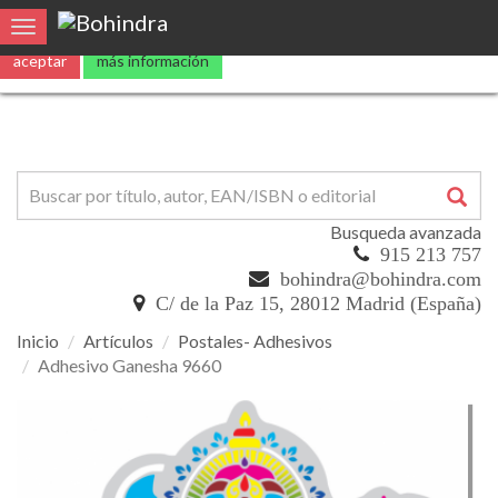
Utilizamos
cookies
propias y de terceros para mejorar nuestros servicio
0
Toggle navigation
aceptar
más información
Busqueda avanzada
915 213 757
bohindra@bohindra.com
C/ de la Paz 15, 28012 Madrid (España)
Inicio
Artículos
Postales- Adhesivos
Adhesivo Ganesha 9660
Adhesivo
Ganesha
9660