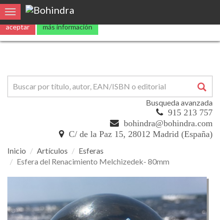
Utilizamos
cookies
propias y de terceros para mejorar nuestros servicio
Toggle navigation
aceptar
más información
Busqueda avanzada
915 213 757
bohindra@bohindra.com
C/ de la Paz 15, 28012 Madrid (España)
Inicio
Artículos
Esferas
Esfera del Renacimiento Melchizedek- 80mm
Esfera
del
Renacimiento