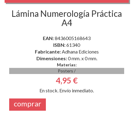
Lámina Numerología Práctica
A4
EAN:
8436005168643
ISBN:
61340
Fabricante:
Adhana Ediciones
Dimensiones:
0 mm. x 0 mm.
Materias:
Posters
/
4,95 €
En stock. Envío inmediato.
comprar