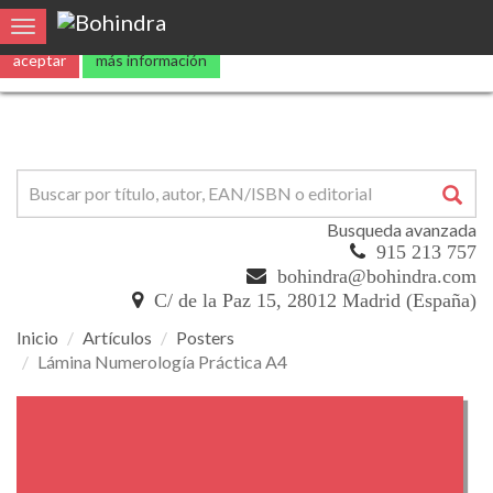
Utilizamos
cookies
propias y de terceros para mejorar nuestros servicio
Toggle navigation
aceptar
más información
Busqueda avanzada
915 213 757
bohindra@bohindra.com
C/ de la Paz 15, 28012 Madrid (España)
Inicio
Artículos
Posters
Lámina Numerología Práctica A4
Lámina
Numerología
Práctica