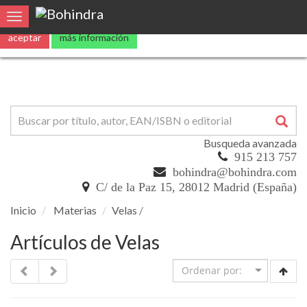
0
Toggle navigation
Busqueda avanzada
915 213 757
bohindra@bohindra.com
C/ de la Paz 15, 28012 Madrid (España)
Inicio
Materias
Velas
/
Artículos de Velas