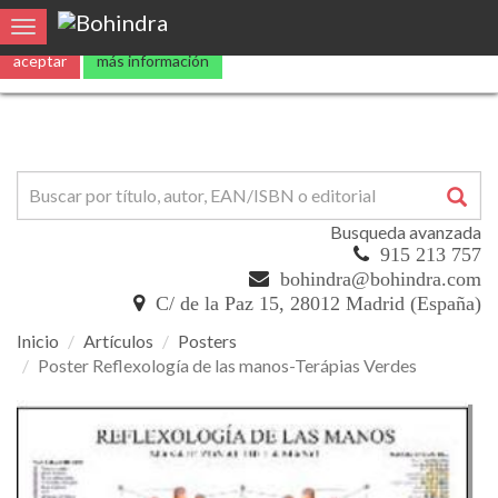
Utilizamos
cookies
propias y de terceros para mejorar nuestros servicio
Toggle navigation
aceptar
más información
Busqueda avanzada
915 213 757
bohindra@bohindra.com
C/ de la Paz 15, 28012 Madrid (España)
Inicio
Artículos
Posters
Poster Reflexología de las manos-Terápias Verdes
Poster
Reflexología
de