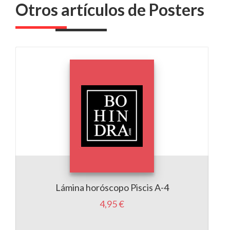
Otros artículos de Posters
Lámina horóscopo Piscis A-4
L
4,95 €