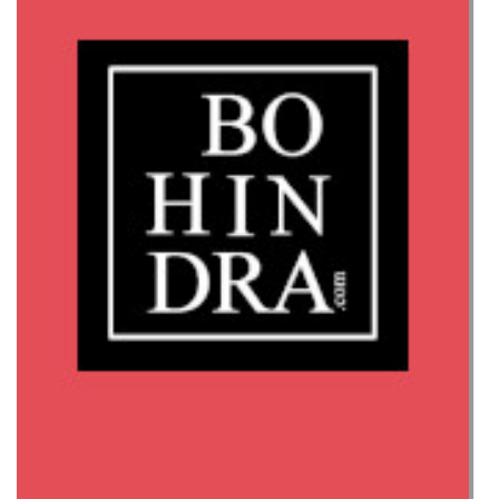
las
Manos