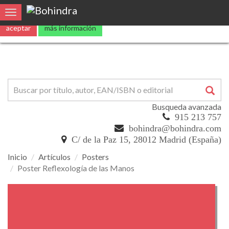
Utilizamos
cookies
propias y de terceros para mejorar nuestros servicio
Toggle navigation
aceptar
más información
Busqueda avanzada
915 213 757
bohindra@bohindra.com
C/ de la Paz 15, 28012 Madrid (España)
Inicio
Artículos
Posters
Poster Reflexología de las Manos
Poster
Reflexología
de