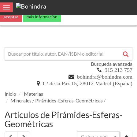
Utilizamos
cookies
propias y de terceros para mejorar nuestros servicio
Toggle navigation
aceptar
más información
Busqueda avanzada
915 213 757
bohindra@bohindra.com
C/ de la Paz 15, 28012 Madrid (España)
Inicio
Materias
Minerales
/
Pirámides-Esferas-Geométricas
/
Artículos de Pirámides-Esferas-
Geométricas