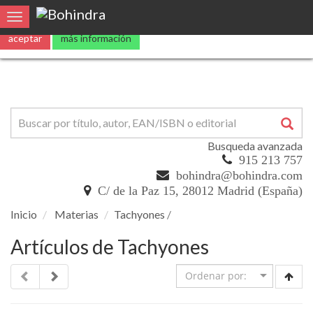
Utilizamos
cookies
propias y de terceros para mejorar nuestros servicio
0
Toggle navigation
aceptar
más información
Busqueda avanzada
915 213 757
bohindra@bohindra.com
C/ de la Paz 15, 28012 Madrid (España)
Inicio
Materias
Tachyones
/
Artículos de Tachyones
Filtrar búsqueda por submaterias
Anillo Estrellas