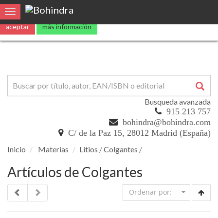
0
Toggle navigation
Busqueda avanzada
915 213 757
bohindra@bohindra.com
C/ de la Paz 15, 28012 Madrid (España)
Inicio
Materias
Litios
/
Colgantes
/
Artículos de Colgantes