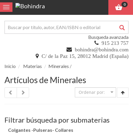
0
Toggle navigation
Busqueda avanzada
915 213 757
bohindra@bohindra.com
C/ de la Paz 15, 28012 Madrid (España)
Inicio
Materias
Minerales
/
Artículos de Minerales
Filtrar búsqueda por submaterias
Colgantes -Pulseras- Collares