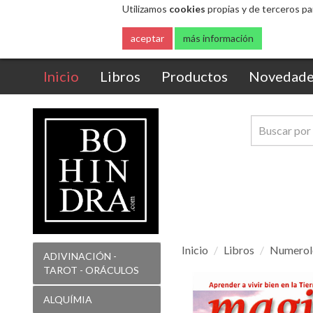
Utilizamos
cookies
propias y de terceros pa
aceptar
más información
(current)
Inicio
Libros
Productos
Novedade
Inicio
Libros
Numerol
ADIVINACIÓN -
TAROT - ORÁCULOS
Aprender
a
ALQUÍMIA