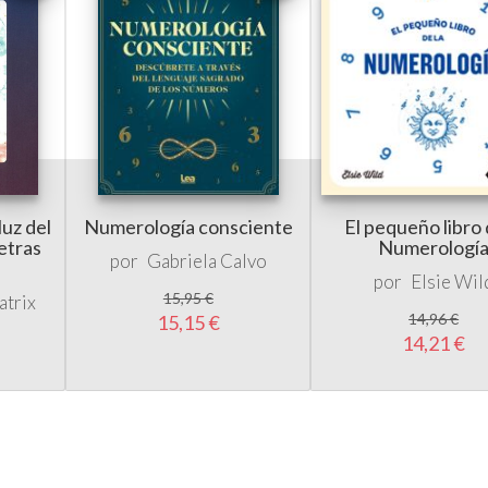
luz del
Numerología consciente
El pequeño libro 
letras
Numerologí
por
Gabriela Calvo
por
Elsie Wil
15,95 €
atrix
14,96 €
15,15 €
14,21 €