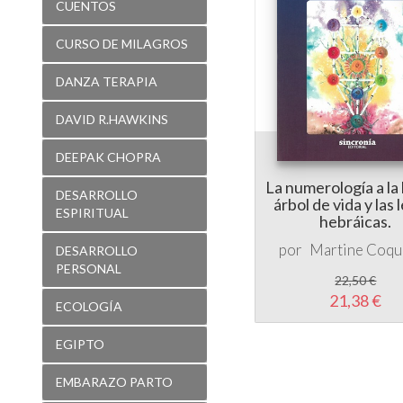
CUENTOS
CURSO DE MILAGROS
DANZA TERAPIA
DAVID R.HAWKINS
DEEPAK CHOPRA
La numerología a la 
DESARROLLO
árbol de vida y las 
ESPIRITUAL
hebráicas.
por
Martine Coqu
DESARROLLO
PERSONAL
22,50 €
21,38 €
ECOLOGÍA
EGIPTO
EMBARAZO PARTO