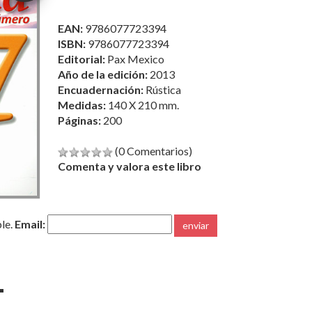
EAN:
9786077723394
ISBN:
9786077723394
Editorial:
Pax Mexico
Año de la edición:
2013
Encuadernación:
Rústica
Medidas:
140 X 210 mm.
Páginas:
200
(0 Comentarios)
Comenta y valora este libro
ble.
Email:
enviar