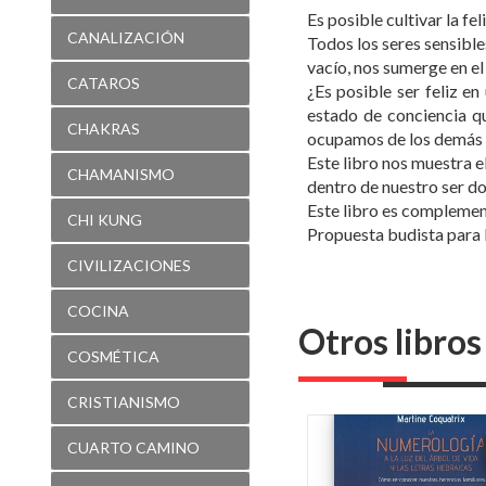
Es posible cultivar la f
CANALIZACIÓN
Todos los seres sensible
vacío, nos sumerge en el
CATAROS
¿Es posible ser feliz e
estado de conciencia qu
CHAKRAS
ocupamos de los demás y 
Este libro nos muestra el
CHAMANISMO
dentro de nuestro ser do
Este libro es complement
CHI KUNG
Propuesta budista para l
CIVILIZACIONES
COCINA
Otros libro
COSMÉTICA
CRISTIANISMO
CUARTO CAMINO