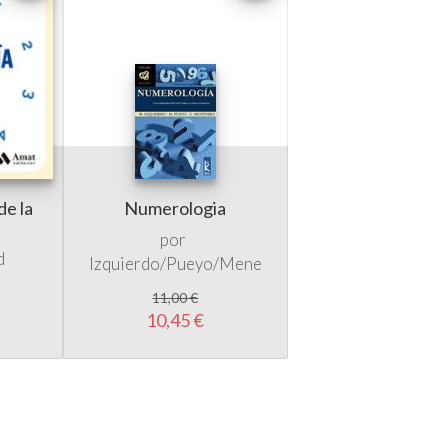
de la
Numerologia
a
por
d
Izquierdo/Pueyo/Mene
11,00 €
10,45 €