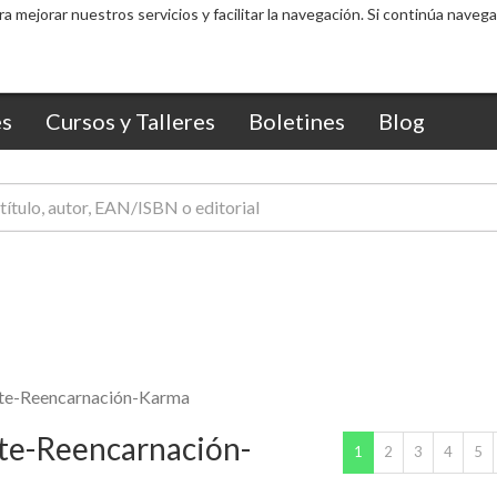
s
Cursos y Talleres
Boletines
Blog
te-Reencarnación-Karma
te-Reencarnación-
(current)
1
2
3
4
5
5 %
5 %