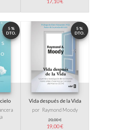
5 %
5 %
DTO.
DTO.
 cielo
Vida después de la Vida
ancera
por
Raymond Moody
ga
20,00 €
19,00 €