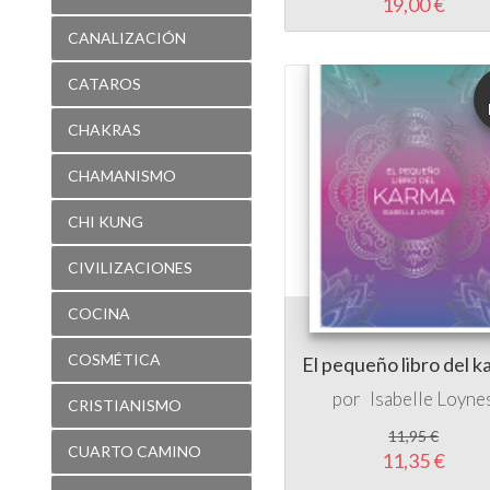
CHAKRAS
CHAMANISMO
CHI KUNG
CIVILIZACIONES
COCINA
COSMÉTICA
El pequeño libro del 
por
Isabelle Loyne
CRISTIANISMO
11,95 €
CUARTO CAMINO
11,35 €
CUENTOS
CURSO DE MILAGROS