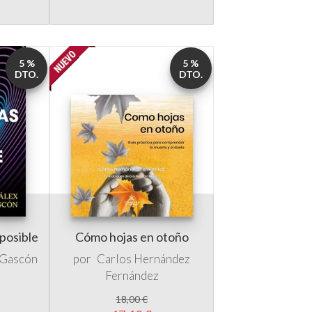
5 %
5 %
DTO.
DTO.
 posible
Cómo hojas en otoño
à Gascón
por
Carlos Hernández
Fernández
18,00 €
17,10 €