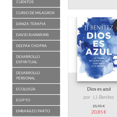
DANZA TERAPIA
DAVID R.HAWKINS
DEEPAK CHOPRA
DESARROLLO
ESPIRITUAL
DESARROLLO
PERSONAL
Dios es azul
ECOLOGÍA
por
J.J. Benitez
EGIPTO
21,95 €
EMBARAZO PARTO
20,85 €
ENIGMAS
ENSAYO