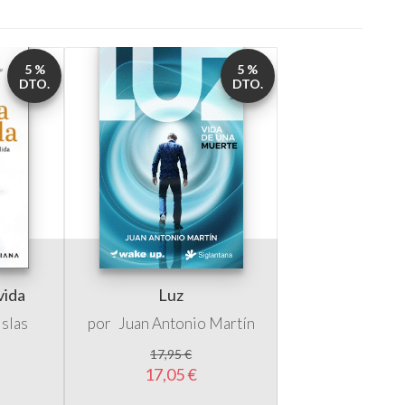
DTO.
DTO.
vida
Luz
Islas
por
Juan Antonio Martín
17,95 €
17,05 €
5 %
5 %