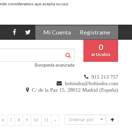
Mi Cuenta
Registrame
0
artículos
Busqueda avanzada
915 213 757
bohindra@bohindra.com
C/ de la Paz 15, 28012 Madrid (España)
6
7
8
9
10
11
»
5 %
5 %