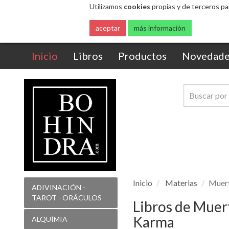
(current)
Inicio
Libros
Productos
Novedade
Inicio
Materias
Muer
ADIVINACIÓN -
TAROT - ORÁCULOS
Libros de Muer
Karma
ALQUÍMIA
ÁNGELES
ANTIGUAS