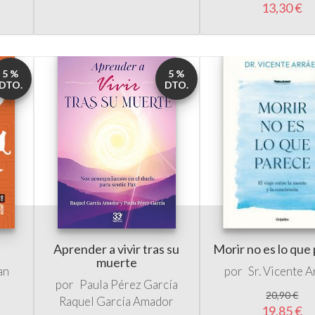
5 %
5 %
DTO.
DTO.
Aprender a vivir tras su
Morir no es lo que
muerte
an
por
Sr. Vicente A
por
Paula Pérez García
20,90 €
Raquel García Amador
19,85 €
15,00 €
14,25 €