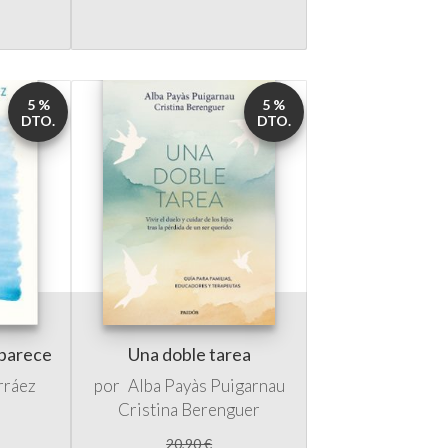
5 %
5 %
DTO.
DTO.
 parece
Una doble tarea
rráez
por
Alba Payàs Puigarnau
Cristina Berenguer
20,90 €
19,85 €