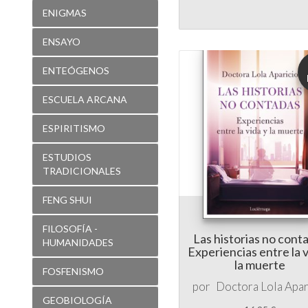
ENTEÓGENOS
ESCUELA ARCANA
ESPIRITISMO
ESTUDIOS
TRADICIONALES
FENG SHUI
FILOSOFÍA -
Las historias no cont
HUMANIDADES
Experiencias entre la v
la muerte
FOSFENISMO
por
Doctora Lola Apar
GEOBIOLOGÍA
16,95 €
16,10 €
GEOMETRÍA
SAGRADA