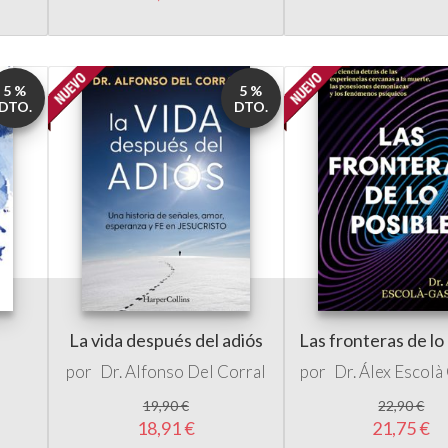
5 %
5 %
DTO.
DTO.
La vida después del adiós
Las fronteras de lo
por
Dr. Alfonso Del Corral
por
Dr. Álex Escol
19,90 €
22,90 €
18,91 €
21,75 €