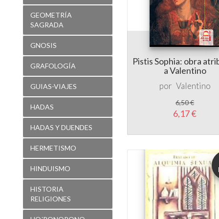
GNOSIS
Pistis Sophia: obra atr
GRAFOLOGÍA
a Valentino
por
Valentino
GUIAS-VIAJES
6,50 €
HADAS
6,17 €
HADAS Y DUENDES
HERMETISMO
HINDUISMO
HISTORIA
RELIGIONES
HO´PONOPONO
INFANTIL