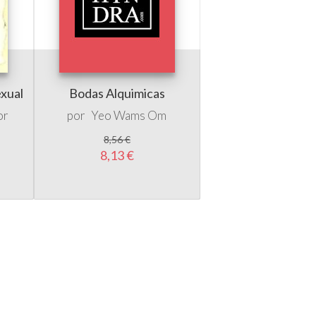
exual
Bodas Alquimicas
or
por
Yeo Wams Om
8,56 €
8,13 €