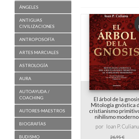
CIVILIZACIONES
ANTROPOSOFÍA
ARTES MARCIALES
ASTROLOGÍA
AURA
AUTOAYUDA /
COACHING
El árbol de la gnosi
Mitología gnóstica 
cristianismo primitivo
AUTORES-MAESTROS
nihilismo moderno
BIOGRAFÍAS
por
Ioan P. Culian
BUDISMO
26,95 €
25,60 €
CANALIZACIÓN
CATAROS