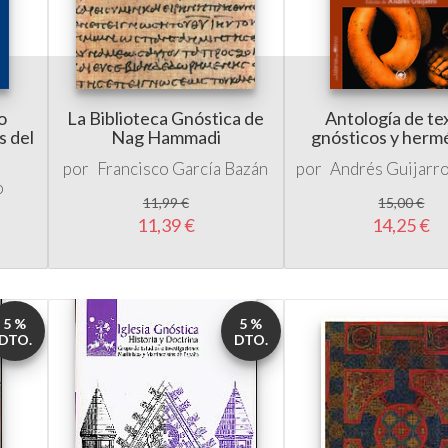
o
La Biblioteca Gnóstica de
Antología de te
s del
Nag Hammadi
gnósticos y herm
por
Francisco García Bazán
por
Andrés Guijarr
o
11,99 €
15,00 €
11,39 €
14,25 €
5 %
5 %
DTO.
DTO.