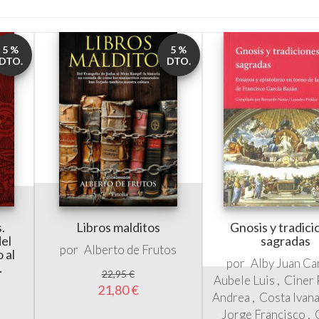
DTO.
DTO.
s.
Libros malditos
Gnosis y tradic
del
sagradas
por
Alberto de Frutos
 al
por
Alby Juan Ca
.
22,95 €
Aubele Luis
Ciner 
21,80 €
u
Andrea
Costa Ivan
Jorge Francisco
Bazán Juan Bauti
Luduiña Romandini 
Nante Bernardo
Ni