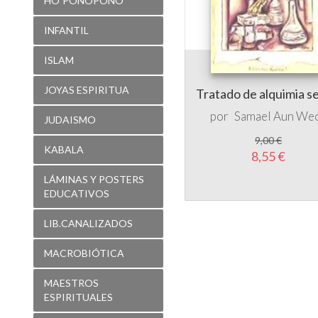
ISLAM
JOYAS ESPIRITUA
Tratado de alquimia s
por
Samael Aun We
JUDAISMO
9,00 €
KABALA
8,55 €
LÁMINAS Y POSTERS
EDUCATIVOS
LIB.CANALIZADOS
MACROBIÓTICA
MAESTROS
ESPIRITUALES
MAGIA
MANDALAS- DISEÑOS
PARA COLOREAR