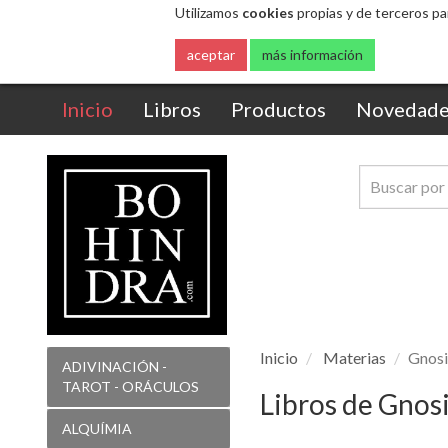
(current)
Inicio
Libros
Productos
Novedade
Inicio
Materias
Gnosi
ADIVINACIÓN -
TAROT - ORÁCULOS
Libros de Gnos
ALQUÍMIA
ÁNGELES
ANTIGUAS