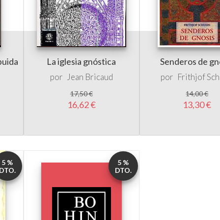
ibuida
La iglesia gnóstica
Senderos de gn
por
Jean Bricaud
por
Frithjof Sc
17,50 €
14,00 €
16,62 €
13,30 €
5 %
5 %
DTO.
DTO.