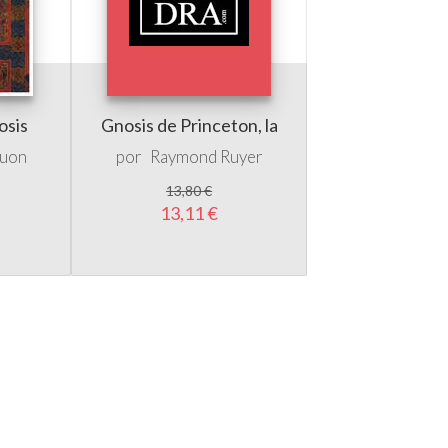
osis
Gnosis de Princeton, la
huon
por
Raymond Ruyer
13,80 €
13,11 €