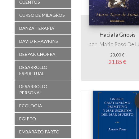
DANZA TERAPIA
Hacia la Gnosis
DAVID R.HAWKINS
por
Mario Roso De L
DEEPAK CHOPRA
23,00 €
21,85 €
DESARROLLO
ESPIRITUAL
DESARROLLO
PERSONAL
ECOLOGÍA
EGIPTO
EMBARAZO PARTO
ENIGMAS
ENSAYO