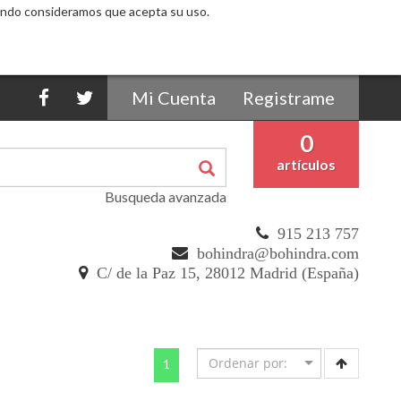
Mi Cuenta
Registrame
0
artículos
Busqueda avanzada
915 213 757
bohindra@bohindra.com
C/ de la Paz 15, 28012 Madrid (España)
(current)
1
5 %
5 %