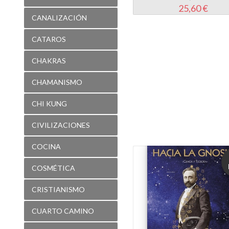
CHAKRAS
CHAMANISMO
CHI KUNG
CIVILIZACIONES
COCINA
COSMÉTICA
CRISTIANISMO
CUARTO CAMINO
CUENTOS
CURSO DE MILAGROS