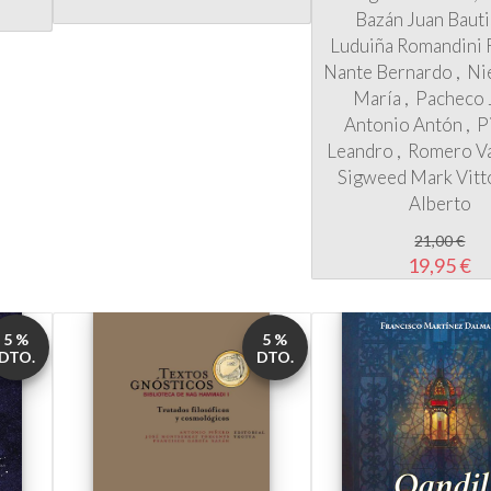
María
Pacheco 
Antonio Antón
P
Leandro
Romero Va
Sigweed Mark
Vitt
Alberto
21,00 €
19,95 €
5 %
5 %
DTO.
DTO.