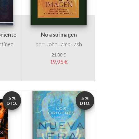
oniente
No a su imagen
rtínez
por
John Lamb Lash
21,00 €
19,95 €
5 %
5 %
DTO.
DTO.