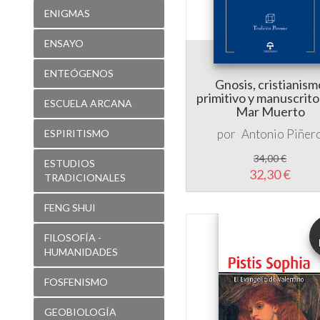
ENTEÓGENOS
Gnosis, cristianism
primitivo y manuscrito
ESCUELA ARCANA
Mar Muerto
por
Antonio Piñer
ESPIRITISMO
34,00 €
ESTUDIOS
32,30 €
TRADICIONALES
FENG SHUI
FILOSOFÍA -
HUMANIDADES
FOSFENISMO
GEOBIOLOGÍA
GEOMETRÍA
SAGRADA