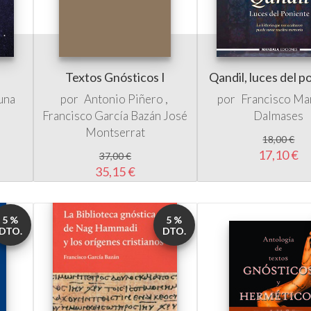
Textos Gnósticos I
Qandil, luces del p
una
por
Antonio Piñero
por
Francisco Ma
Francisco García Bazán
José
Dalmases
Montserrat
18,00 €
17,10 €
37,00 €
35,15 €
5 %
5 %
DTO.
DTO.