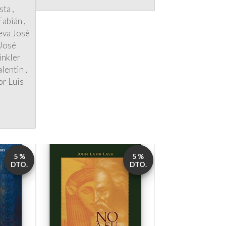
José
inkler
lentin
or Luis
5 %
5 %
DTO.
DTO.