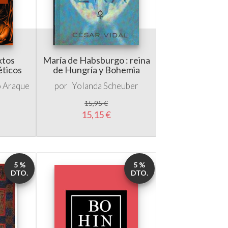
xtos
María de Habsburgo : reina
éticos
de Hungría y Bohemia
o Araque
por
Yolanda Scheuber
15,95 €
15,15 €
5 %
5 %
DTO.
DTO.