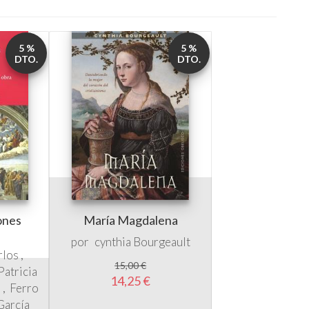
DTO.
DTO.
iones
María Magdalena
por
cynthia Bourgeault
rlos
15,00 €
Patricia
14,25 €
a
Ferro
García
sta
Fabián
eva José