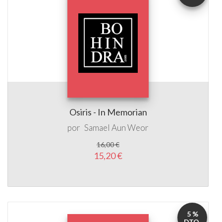
Osiris - In Memorian
por
Samael Aun Weor
16,00 €
15,20 €
5 %
DTO.