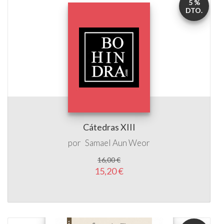
5 %
DTO.
Cátedras XIII
por
Samael Aun Weor
16,00 €
15,20 €