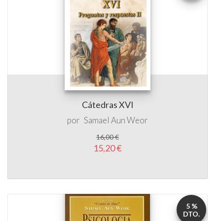
Cátedras XVI
por
Samael Aun Weor
16,00 €
15,20 €
5 %
DTO.