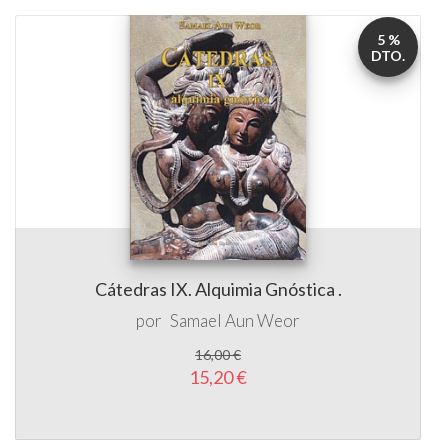
5 %
DTO.
Cátedras IX. Alquimia Gnóstica .
por
Samael Aun Weor
16,00 €
15,20 €