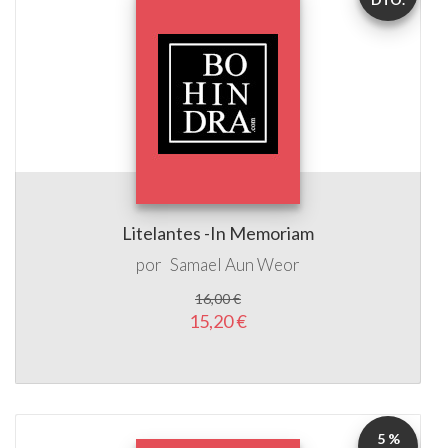
Litelantes -In Memoriam
por
Samael Aun Weor
16,00 €
15,20 €
5 %