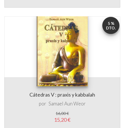
5 %
DTO.
Cátedras V : praxis y kabbalah
por
Samael Aun Weor
16,00 €
15,20 €