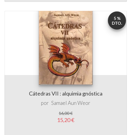
5 %
DTO.
Cátedras VII : alquimia gnóstica
por
Samael Aun Weor
16,00 €
15,20 €