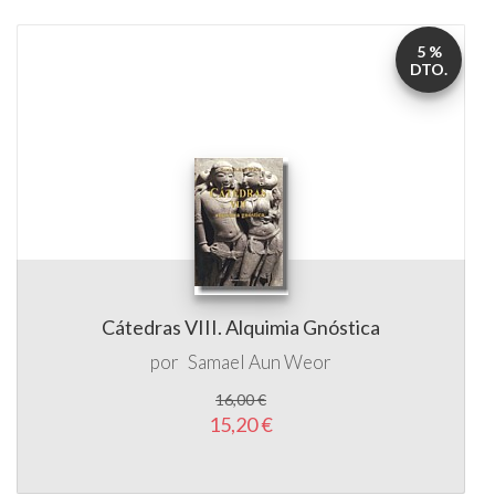
5 %
DTO.
Cátedras VIII. Alquimia Gnóstica
por
Samael Aun Weor
16,00 €
15,20 €