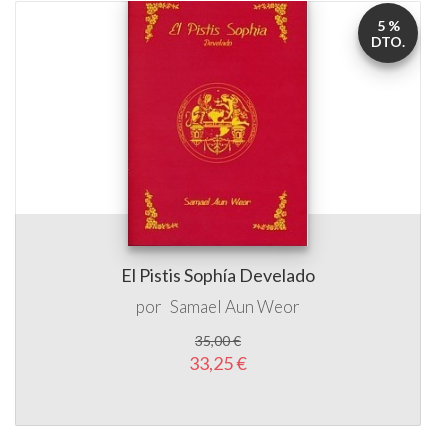
5 %
DTO.
El Pistis Sophía Develado
por
Samael Aun Weor
35,00 €
33,25 €