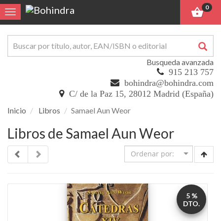
0
Toggle navigation
Busqueda avanzada
915 213 757
bohindra@bohindra.com
C/ de la Paz 15, 28012 Madrid (España)
Inicio
Libros
Samael Aun Weor
Libros de Samael Aun Weor
5 %
DTO.