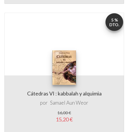
5 %
DTO.
Cátedras VI : kabbalah y alquimia
por
Samael Aun Weor
16,00 €
15,20 €