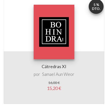
5 %
DTO.
Cátredras XI
por
Samael Aun Weor
16,00 €
15,20 €