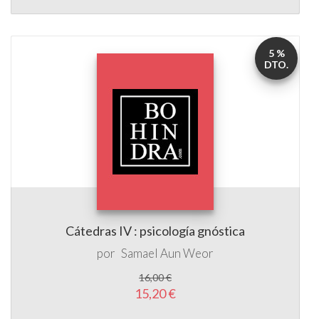
5 %
DTO.
Cátedras IV : psicología gnóstica
por
Samael Aun Weor
16,00 €
15,20 €