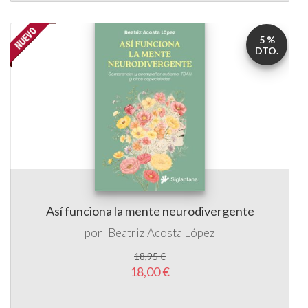
5 %
DTO.
Así funciona la mente neurodivergente
por
Beatriz Acosta López
18,95 €
18,00 €