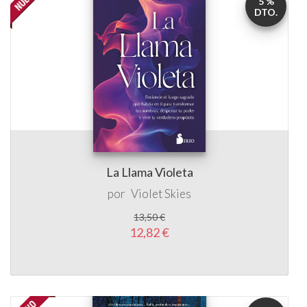
5 %
DTO.
La Llama Violeta
por
Violet Skies
13,50 €
12,82 €