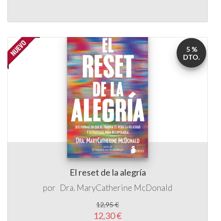
5 %
DTO.
El reset de la alegría
por
Dra. MaryCatherine McDonald
12,95 €
12,30 €