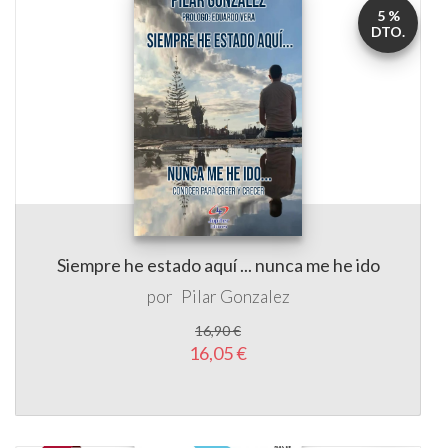
5 %
DTO.
Siempre he estado aquí ... nunca me he ido
por
Pilar Gonzalez
16,90 €
16,05 €