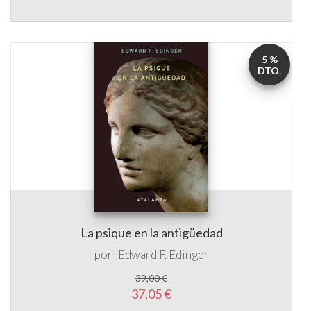
5 %
DTO.
La psique en la antigüedad
por
Edward F. Edinger
39,00 €
37,05 €