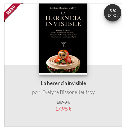
5 %
DTO.
La herencia invisible
por
Evelyne Bissone Jeufroy
18,90 €
17,95 €