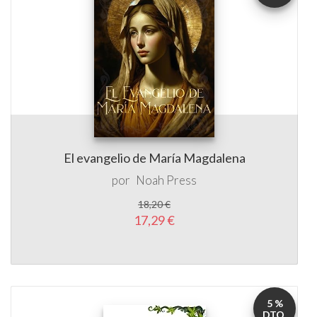
El evangelio de María Magdalena
por
Noah Press
18,20 €
17,29 €
5 %
DTO.