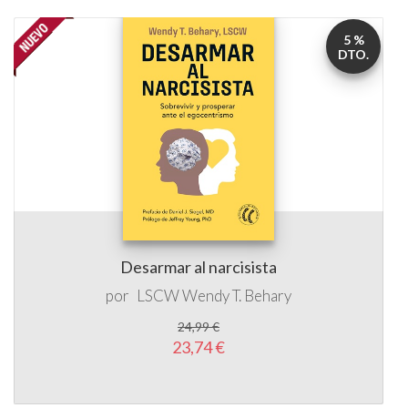
5 %
DTO.
Desarmar al narcisista
por
LSCW
Wendy T. Behary
24,99 €
23,74 €