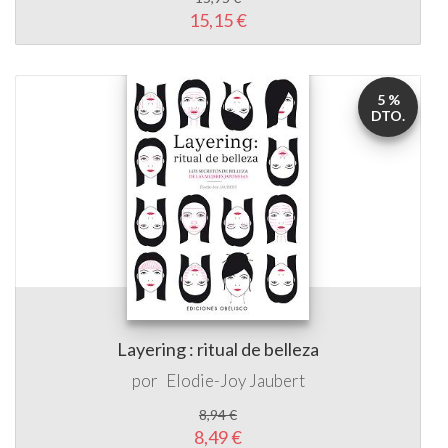
5 %
DTO.
Layering : ritual de belleza
por
Elodie-Joy Jaubert
8,94 €
8,49 €