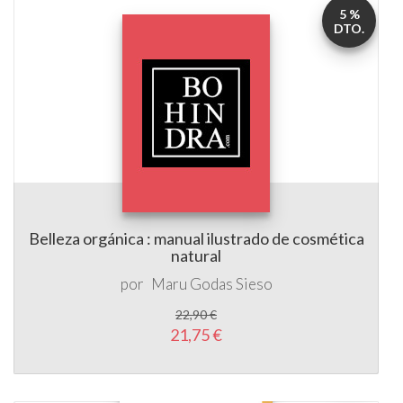
Belleza orgánica : manual ilustrado de cosmética
natural
por
Maru Godas Sieso
22,90 €
21,75 €
5 %
DTO.