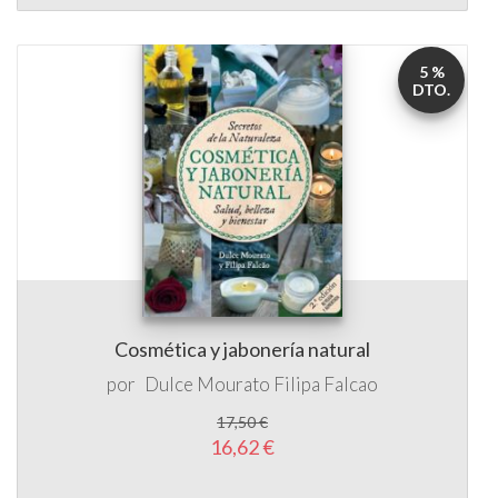
5 %
DTO.
Cosmética y jabonería natural
por
Dulce Mourato
Filipa Falcao
17,50 €
16,62 €