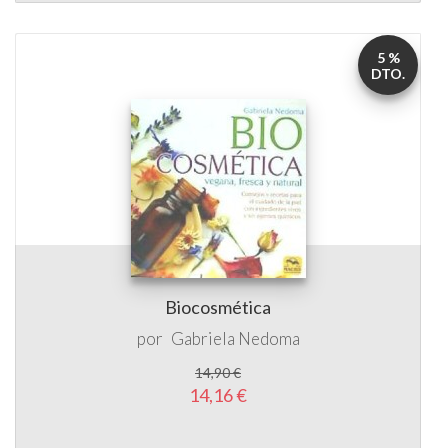
5 %
DTO.
Biocosmética
por
Gabriela Nedoma
14,90 €
14,16 €