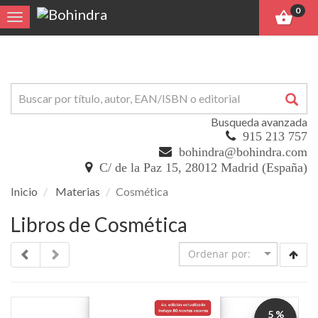
0
Toggle navigation
Busqueda avanzada
915 213 757
bohindra@bohindra.com
C/ de la Paz 15, 28012 Madrid (España)
Inicio
Materias
Cosmética
Libros de Cosmética
5 %
DTO.