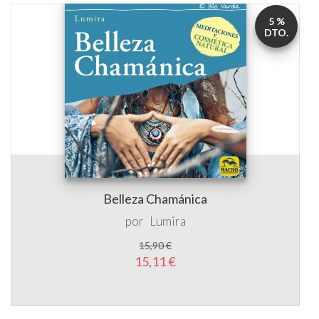
Belleza Chamánica
por
Lumira
15,90 €
15,11 €
5 %