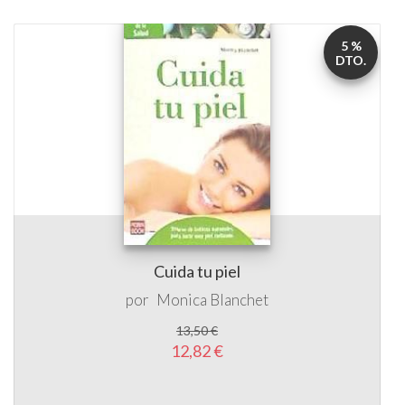
5 %
DTO.
Cuida tu piel
por
Monica Blanchet
13,50 €
12,82 €