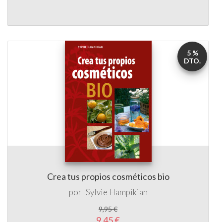
5 %
DTO.
Crea tus propios cosméticos bio
por
Sylvie Hampikian
9,95 €
9,45 €