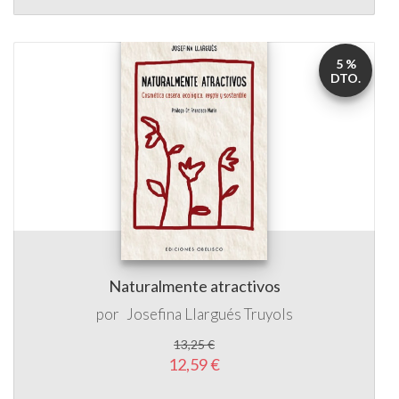
5 %
DTO.
Naturalmente atractivos
por
Josefina Llargués Truyols
13,25 €
12,59 €