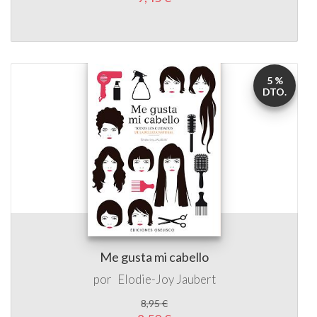
5 %
DTO.
Me gusta mi cabello
por
Elodie-Joy Jaubert
8,95 €
8,50 €