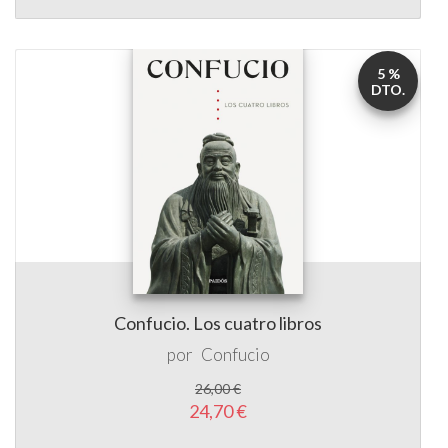
5 %
DTO.
Confucio. Los cuatro libros
por
Confucio
26,00 €
24,70 €