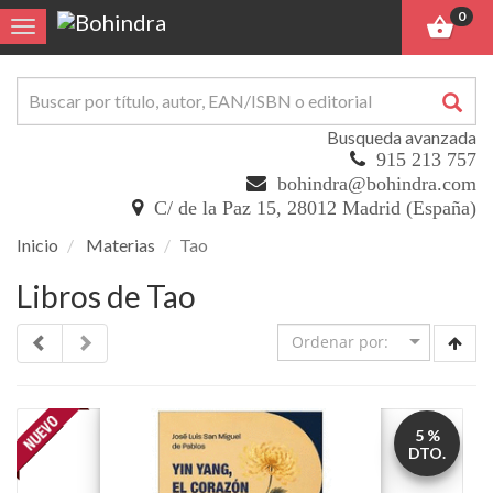
0
Toggle navigation
Busqueda avanzada
915 213 757
bohindra@bohindra.com
C/ de la Paz 15, 28012 Madrid (España)
Inicio
Materias
Tao
Libros de Tao
5 %
DTO.