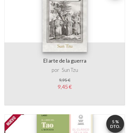
El arte de la guerra
por
Sun Tzu
9,95 €
9,45 €
5 %
DTO.