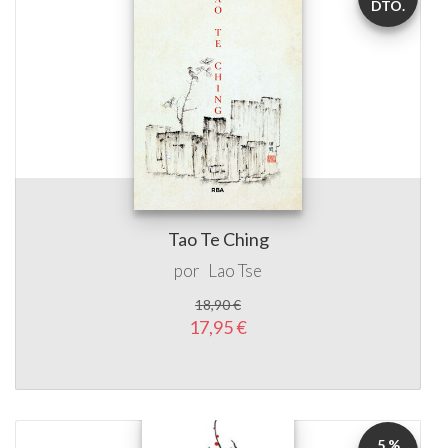
DTO.
Tao Te Ching
por
Lao Tse
18,90 €
17,95 €
5 %