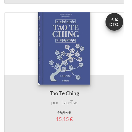
5 %
DTO.
Tao Te Ching
por
Lao-Tse
15,95 €
15,15 €