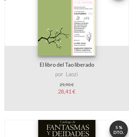
El libro del Tao liberado
por
Laozi
29,90 €
28,41 €
5 %
DTO.