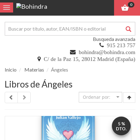
0
Toggle navigation
Busqueda avanzada
915 213 757
bohindra@bohindra.com
C/ de la Paz 15, 28012 Madrid (España)
Inicio
Materias
Ángeles
Libros de Ángeles
5 %
DTO.