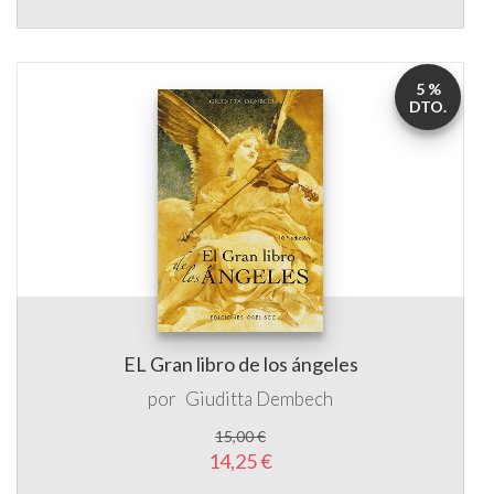
5 %
DTO.
EL Gran libro de los ángeles
por
Giuditta Dembech
15,00 €
14,25 €