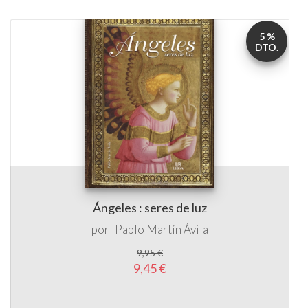
5 %
DTO.
Ángeles : seres de luz
por
Pablo Martín Ávila
9,95 €
9,45 €