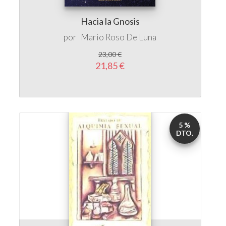
Hacia la Gnosis
por
Mario Roso De Luna
23,00 €
21,85 €
5 %
DTO.