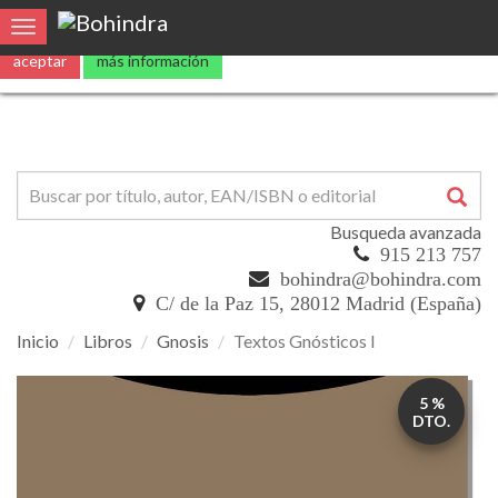
Utilizamos
cookies
propias y de terceros para mejorar nuestros servicio
Toggle navigation
aceptar
más información
Busqueda avanzada
915 213 757
bohindra@bohindra.com
C/ de la Paz 15, 28012 Madrid (España)
Inicio
Libros
Gnosis
Textos Gnósticos I
Textos
5 %
Gnósticos
DTO.
I