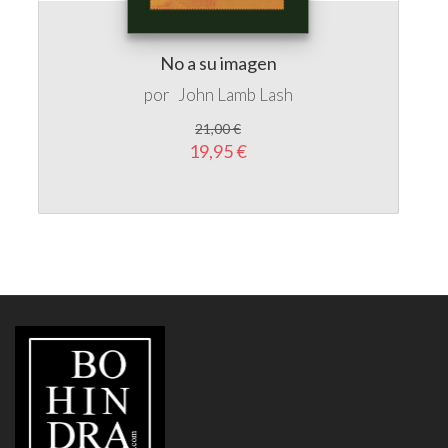
No a su imagen
por
John Lamb Lash
21,00 €
19,95 €
LIBRERÍA
BOHINDRA