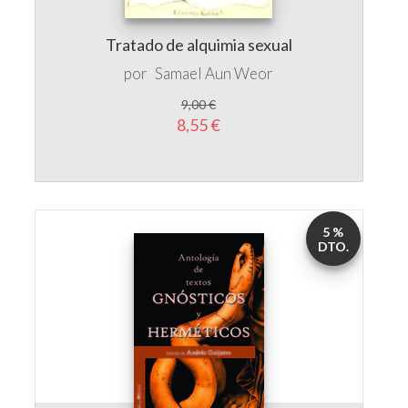
Tratado de alquimia sexual
por
Samael Aun Weor
9,00 €
8,55 €
5 %
DTO.