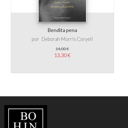
Bendita pena
por
Deborah Morris Coryell
14,00 €
13,30 €
LIBRERÍA
BOHINDRA