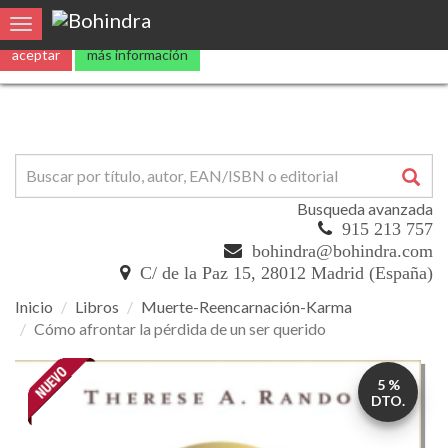
0
Toggle navigation
Busqueda avanzada
915 213 757
bohindra@bohindra.com
C/ de la Paz 15, 28012 Madrid (España)
Inicio
Libros
Muerte-Reencarnación-Karma
Cómo afrontar la pérdida de un ser querido
Cómo
5 %
afrontar
DTO.
la
pérdida
de
un