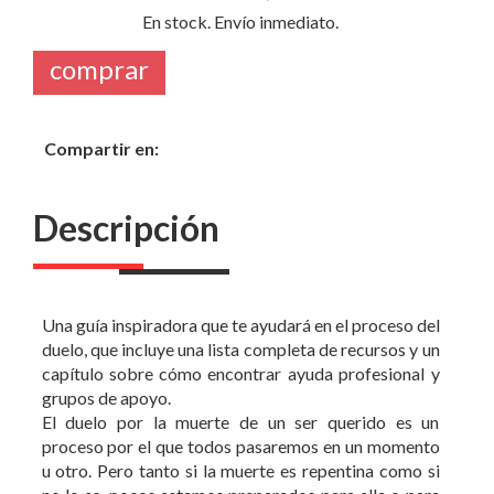
Compartir en:
Descripción
Una guía inspiradora que te ayudará en el proceso del
duelo, que incluye una lista completa de recursos y un
capítulo sobre cómo encontrar ayuda profesional y
grupos de apoyo.
El duelo por la muerte de un ser querido es un
proceso por el que todos pasaremos en un momento
u otro. Pero tanto si la muerte es repentina como si
no lo es, pocos estamos preparados para ella o para
el dolor que conlleva. No existe una forma correcta o
incorrecta de hacer el duelo; la respuesta de cada
persona a la pérdida será diferente. Ahora, en esta