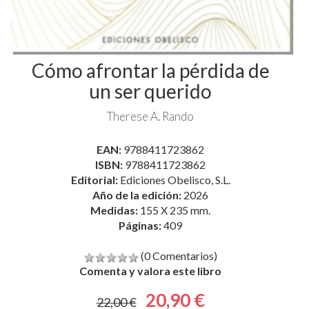
Cómo afrontar la pérdida de
un ser querido
Therese A. Rando
EAN:
9788411723862
ISBN:
9788411723862
Editorial:
Ediciones Obelisco, S.L.
Año de la edición:
2026
Medidas:
155 X 235 mm.
Páginas:
409
(0 Comentarios)
Comenta y valora este libro
20,90 €
22,00 €
En stock. Envío inmediato.
comprar