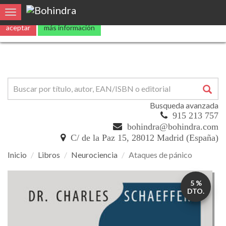
Utilizamos
cookies
propias y de terceros para mejorar nuestros servicio
Toggle navigation
aceptar
más información
Busqueda avanzada
915 213 757
bohindra@bohindra.com
C/ de la Paz 15, 28012 Madrid (España)
Inicio
Libros
Neurociencia
Ataques de pánico
Ataques
5 %
de
DTO.
pánico
Frenar