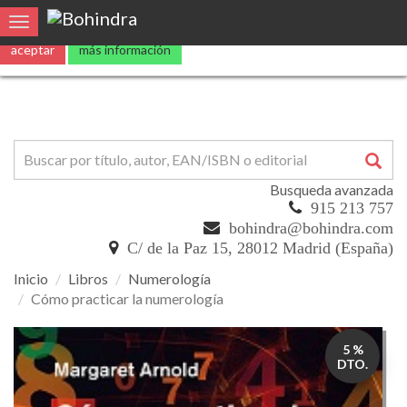
Utilizamos
cookies
propias y de terceros para mejorar nuestros servicio
Toggle navigation
aceptar
más información
Busqueda avanzada
915 213 757
bohindra@bohindra.com
C/ de la Paz 15, 28012 Madrid (España)
Inicio
Libros
Numerología
Cómo practicar la numerología
Cómo
5 %
practicar
DTO.
la