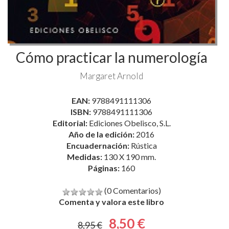
Cómo practicar la numerología
Margaret Arnold
EAN:
9788491111306
ISBN:
9788491111306
Editorial:
Ediciones Obelisco, S.L.
Año de la edición:
2016
Encuadernación:
Rústica
Medidas:
130 X 190 mm.
Páginas:
160
(0 Comentarios)
Comenta y valora este libro
8,50 €
8,95 €