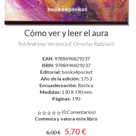
Cómo ver y leer el aura
Ted Andrews
Verónica d' Ornellas Radziwill
EAN:
9788496829237
ISBN:
9788496829237
Editorial:
books4pocket
Año de la edición:
1753
Encuadernación:
Rústica
Medidas:
130 X 190 mm.
Páginas:
190
(0 Comentarios)
Comenta y valora este libro
5,70 €
6,00 €
AGOTADO