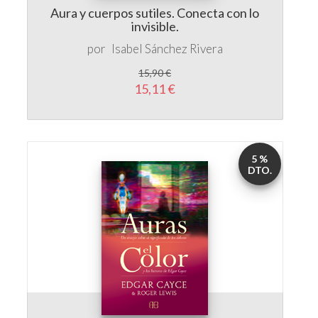
por
Isabel Sánchez Rivera
15,90 €
15,11 €
5 %
DTO.
Auras, el color