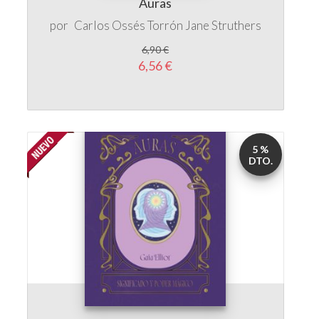
6,90 €
6,56 €
5 %
DTO.
Auras
por
Gaia Elliot