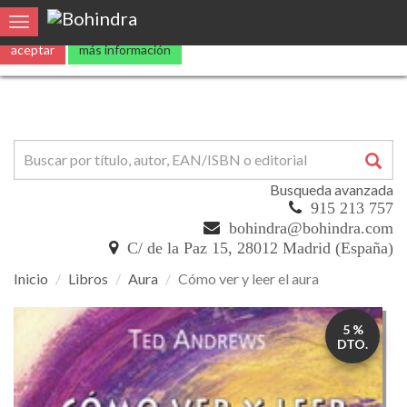
Utilizamos
cookies
propias y de terceros para mejorar nuestros servicio
0
Toggle navigation
aceptar
más información
Busqueda avanzada
915 213 757
bohindra@bohindra.com
C/ de la Paz 15, 28012 Madrid (España)
Inicio
Libros
Aura
Cómo ver y leer el aura
Cómo
5 %
ver
DTO.
y
leer
el