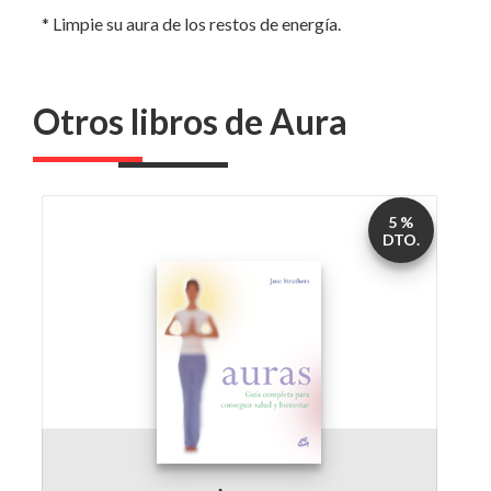
Otros libros de Aura
5 %
DTO.
Auras
por
Carlos Ossés Torrón
Jane Struthers