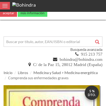
Utilizamos
cookies
propias y de terceros para mejorar nuestros servicio
0
Toggle navigation
aceptar
más información
Busqueda avanzada
915 213 757
bohindra@bohindra.com
C/ de la Paz 15, 28012 Madrid (España)
Inicio
Libros
Medicina y Salud > Medicina energética
Comprenda sus enfermedades graves
Comprenda
5 %
sus
DTO.
enfermedades