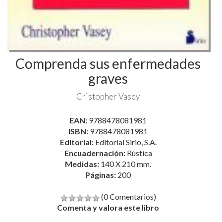
Comprenda sus enfermedades
graves
Cristopher Vasey
EAN:
9788478081981
ISBN:
9788478081981
Editorial:
Editorial Sirio, S.A.
Encuadernación:
Rústica
Medidas:
140 X 210 mm.
Páginas:
200
(0 Comentarios)
Comenta y valora este libro