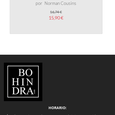
por
Norman Cousins
16,74 €
15,90 €
LIBRERÍA
BOHINDRA
HORARIO: