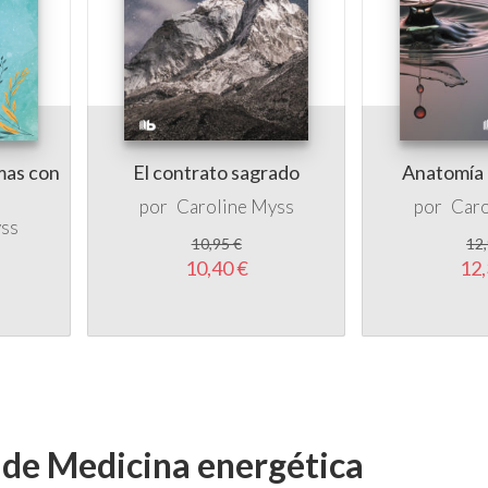
mas con
El contrato sagrado
Anatomía d
por
Caroline Myss
por
Caro
yss
10,95 €
12,
10,40 €
12,
s de Medicina energética
5 %
5 %