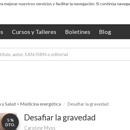
s
Cursos y Talleres
Boletines
Blog
 y Salud > Medicina energética
Desafiar la gravedad
Desafiar la gravedad
5 %
DTO.
Caroline Myss
EAN:
9788490708439
ISBN:
9788490708439