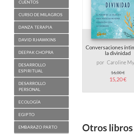
DANZA TERAPIA
DAVID R.HAWKINS
Conversaciones ínti
DEEPAK CHOPRA
la divinidad
por
Caroline M
DESARROLLO
ESPIRITUAL
16,00 €
15,20 €
DESARROLLO
PERSONAL
ECOLOGÍA
EGIPTO
Otros libro
EMBARAZO PARTO
ENIGMAS
ENSAYO