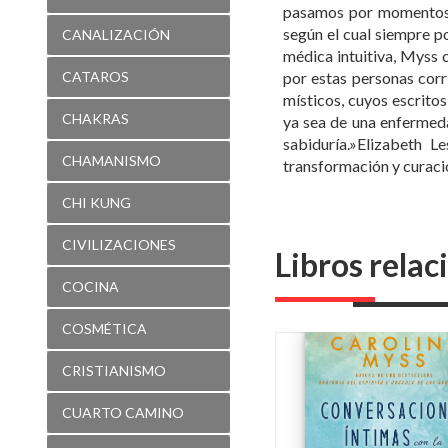
místicos, cuyos escrito
CHAKRAS
ya sea de una enfermeda
sabiduría.»Elizabeth 
CHAMANISMO
transformación y curació
CHI KUNG
CIVILIZACIONES
Libros rela
COCINA
COSMÉTICA
CRISTIANISMO
CUARTO CAMINO
CUENTOS
CURSO DE MILAGROS