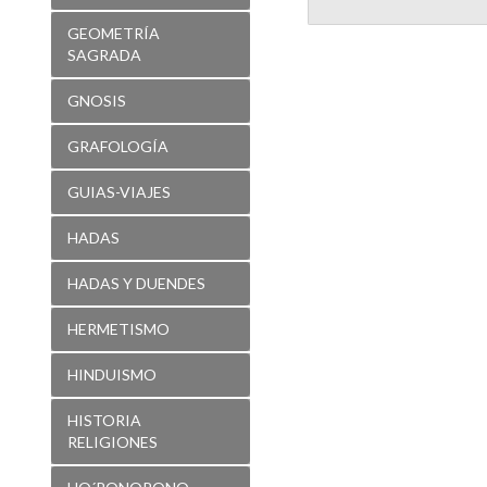
GNOSIS
GRAFOLOGÍA
GUIAS-VIAJES
HADAS
HADAS Y DUENDES
HERMETISMO
HINDUISMO
HISTORIA
RELIGIONES
HO´PONOPONO
INFANTIL