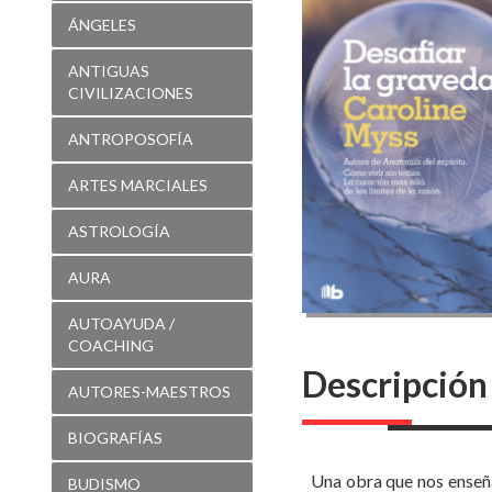
CIVILIZACIONES
ANTROPOSOFÍA
ARTES MARCIALES
ASTROLOGÍA
AURA
AUTOAYUDA /
COACHING
Descripción
AUTORES-MAESTROS
BIOGRAFÍAS
Una obra que nos enseña 
BUDISMO
pasamos por momentos e
según el cual siempre 
CANALIZACIÓN
médica intuitiva, Myss 
CATAROS
por estas personas corr