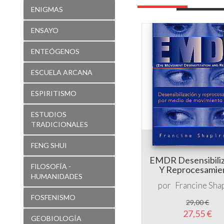
ENTEÓGENOS
ESCUELA ARCANA
ESPIRITISMO
ESTUDIOS
TRADICIONALES
FENG SHUI
EMDR Desensibili
FILOSOFÍA -
Y Reprocesamie
HUMANIDADES
por
Francine Sha
FOSFENISMO
29,00 €
27,55 €
GEOBIOLOGÍA
GEOMETRÍA
SAGRADA