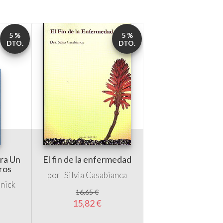
DTO.
DTO.
ara Un
El fin de la enfermedad
ros
por
Silvia Casabianca
nick
16,65 €
15,82 €