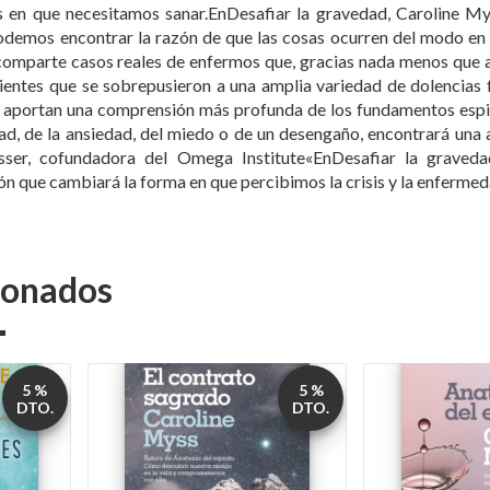
s aportan una comprensión más profunda de los fundamentos espiri
d, de la ansiedad, del miedo o de un desengaño, encontrará una ay
Lesser, cofundadora del Omega Institute«EnDesafiar la grave
n que cambiará la forma en que percibimos la crisis y la enfermed
cionados
5 %
5 %
DTO.
DTO.