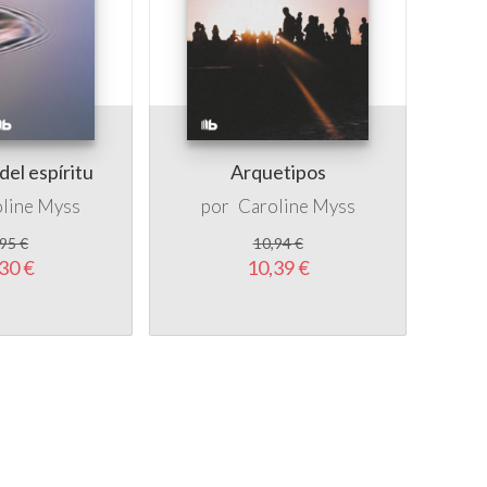
el espíritu
Arquetipos
line Myss
por
Caroline Myss
95 €
10,94 €
30 €
10,39 €
5 %
5 %