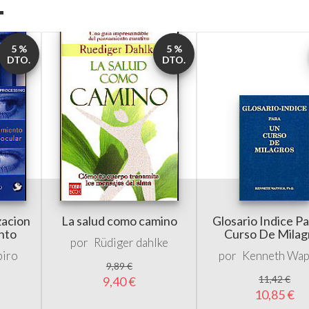
DTO.
DTO.
zacion
La salud como camino
Glosario Indice P
nto
Curso De Milag
por
Rüdiger dahlke
piro
por
Kenneth Wap
9,89 €
11,42 €
9,40 €
10,85 €