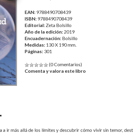
Editorial:
Zeta Bolsillo
Año de la edición:
2019
Encuadernación:
Bolsillo
Medidas:
130 X 190 mm.
Páginas:
301
(0 Comentarios)
Comenta y valora este libro
a ir más allá de los límites y descubrir cómo vivir sin temor, des
n que necesitamos sanar.EnDesafiar la gravedad, Caroline Myss
podemos encontrar la razón de que las cosas ocurren del modo en
comparte casos reales de enfermos que, gracias nada menos que a
ientes que se sobrepusieron a una amplia variedad de dolencias fí