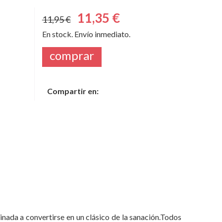
comprar
Compartir en:
tinada a convertirse en un clásico de la sanación.Todos
 cuestiona el enfoque convencional de la curación,
 que lo hacen. Basándose en sus años como docente y
 un milagro, sobrevivieron a su enfermedad.Inspirada
sicas y psicológicas, Myss aplica la sabiduría de los