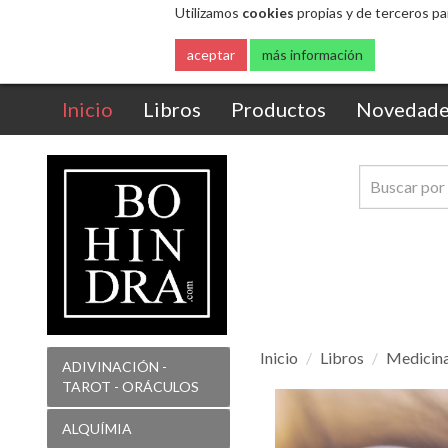
(current)
Inicio
Libros
Productos
Novedade
Inicio
Libros
Medicina
ADIVINACIÓN -
TAROT - ORÁCULOS
Desafiar
la
ALQUÍMIA
gravedad
ÁNGELES
ANTIGUAS