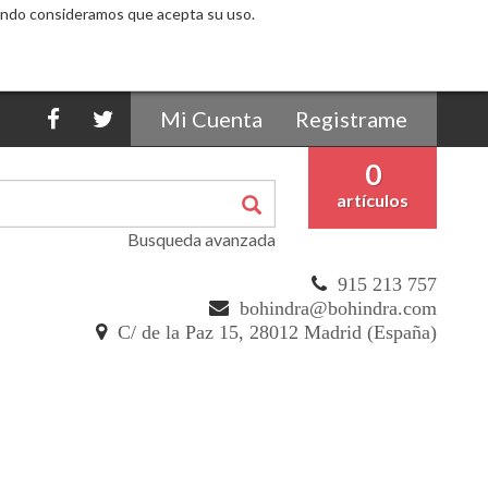
Mi Cuenta
Registrame
0
artículos
Busqueda avanzada
915 213 757
bohindra@bohindra.com
C/ de la Paz 15, 28012 Madrid (España)
11,35 €
11,95 €
En stock. Envío inmediato.