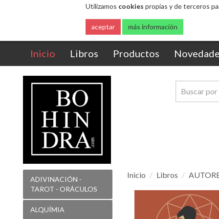
Utilizamos
cookies
propias y de terceros pa
aceptar
más información
(current)
Inicio
Libros
Productos
Novedade
Inicio
Libros
AUTORES
ADIVINACIÓN -
TAROT - ORÁCULOS
Dramatis
Personae
ALQUÍMIA