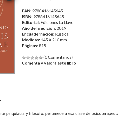
EAN:
9788416145645
ISBN:
9788416145645
Editorial:
Ediciones La Llave
Año de la edición:
2019
Encuadernación:
Rústica
Medidas:
145 X 210 mm.
Páginas:
815
(0 Comentarios)
Comenta y valora este libro
te psiquiatra y filósofo, pertenece a esa clase de psicoterapeut