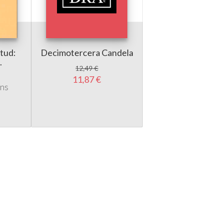
itud:
Decimotercera Candela
.
12,49 €
i
11,87 €
ens