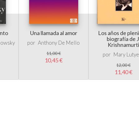
ento
Una llamada al amor
Los años de plen
biografía de J
rowsky
por
Anthony De Mello
Krishnamurt
11,00 €
por
Mary Luty
10,45 €
12,00 €
11,40 €