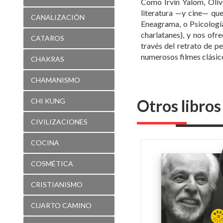
Como Irvin Yalom, Oliv
literatura —y cine— qu
CANALIZACIÓN
Eneagrama, o Psicología
charlatanes), y nos ofr
CATAROS
través del retrato de p
numerosos filmes clási
CHAKRAS
CHAMANISMO
Otros libro
CHI KUNG
CIVILIZACIONES
COCINA
COSMÉTICA
CRISTIANISMO
CUARTO CAMINO