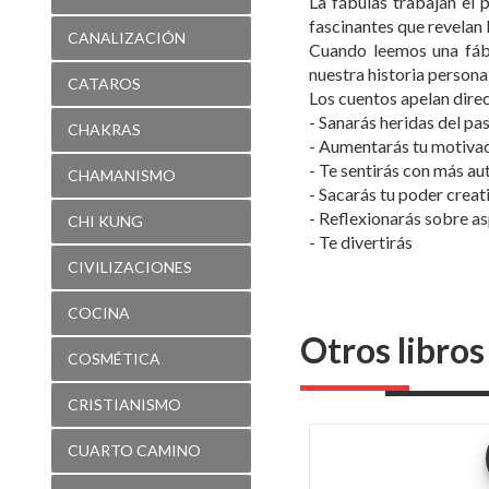
La fábulas trabajan el 
fascinantes que revelan
CANALIZACIÓN
Cuando leemos una fáb
nuestra historia personal
CATAROS
Los cuentos apelan direc
- Sanarás heridas del pa
CHAKRAS
- Aumentarás tu motiva
- Te sentirás con más a
CHAMANISMO
- Sacarás tu poder creat
- Reflexionarás sobre a
CHI KUNG
- Te divertirás
CIVILIZACIONES
COCINA
Otros libro
COSMÉTICA
CRISTIANISMO
CUARTO CAMINO