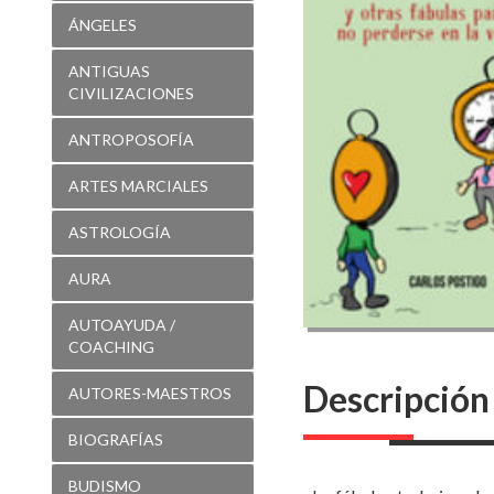
brujula
ÁNGELES
ANTIGUAS
CIVILIZACIONES
ANTROPOSOFÍA
ARTES MARCIALES
ASTROLOGÍA
AURA
AUTOAYUDA /
COACHING
Descripción
AUTORES-MAESTROS
BIOGRAFÍAS
BUDISMO