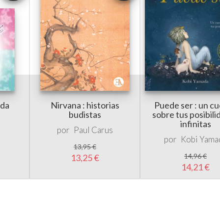
ada
Nirvana : historias
Puede ser : un c
budistas
sobre tus posibil
infinitas
por
Paul Carus
por
Kobi Yama
13,95 €
14,96 €
13,25 €
14,21 €