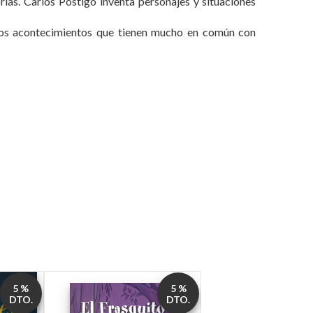
rias. Carlos Postigo inventa personajes y situaciones
nos acontecimientos que tienen mucho en común con
5 %
5 %
DTO.
DTO.