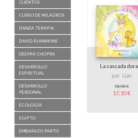
CUENTOS
CURSO DE MILAGROS
DANZA TERAPIA
DAVID R.HAWKINS
DEEPAK CHOPRA
La cascada dor
DESARROLLO
ESPIRITUAL
por
Uan
DESARROLLO
18,00 €
PERSONAL
17,10 €
ECOLOGÍA
EGIPTO
EMBARAZO PARTO