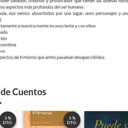
poder sanador, creativo y provocador que tienen las buenas histo
 los aspectos más profundos del ser humano.
ula, nos vemos absorbidos por una lugar, unos personajes y u
.
tamente a nuestra mente inconsciente y con ellos:
sado
ción
utoestima
ivo
spectos de ti mismo que antes pasaban desapercibidos
s de Cuentos
5 %
5 %
DTO.
DTO.