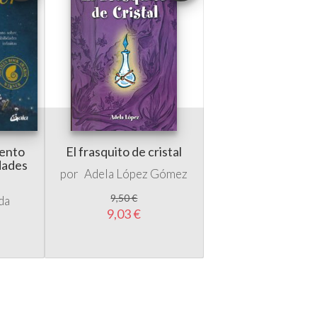
uento
El frasquito de cristal
idades
por
Adela López Gómez
9,50 €
da
9,03 €