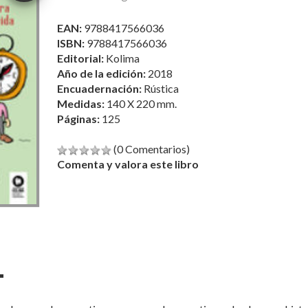
EAN:
9788417566036
ISBN:
9788417566036
Editorial:
Kolima
Año de la edición:
2018
Encuadernación:
Rústica
Medidas:
140 X 220 mm.
Páginas:
125
(0 Comentarios)
Comenta y valora este libro