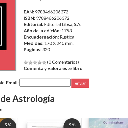
EAN:
9788466206372
ISBN:
9788466206372
Editorial:
Editorial Libsa, S.A.
Año de la edición:
1753
Encuadernación:
Rústica
Medidas:
170 X 240 mm.
Páginas:
320
(0 Comentarios)
Comenta y valora este libro
ble.
Email:
enviar
 de Astrología
5 %
5 %