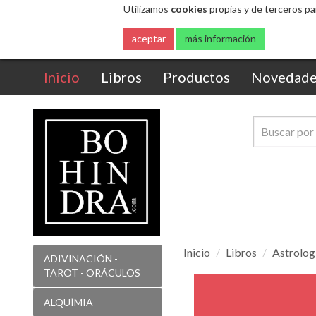
Utilizamos
cookies
propias y de terceros pa
aceptar
más información
(current)
Inicio
Libros
Productos
Novedade
Inicio
Libros
Astrolog
ADIVINACIÓN -
TAROT - ORÁCULOS
El
libro
ALQUÍMIA