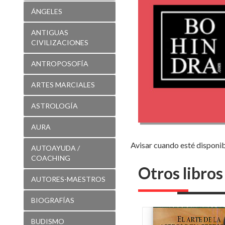
de
ÁNGELES
los
ANTIGUAS
signos
CIVILIZACIONES
del
ANTROPOSOFÍA
zodíaco
ARTES MARCIALES
ASTROLOGÍA
AURA
Avisar cuando esté disponi
AUTOAYUDA /
COACHING
Otros libros
AUTORES-MAESTROS
BIOGRAFÍAS
BUDISMO