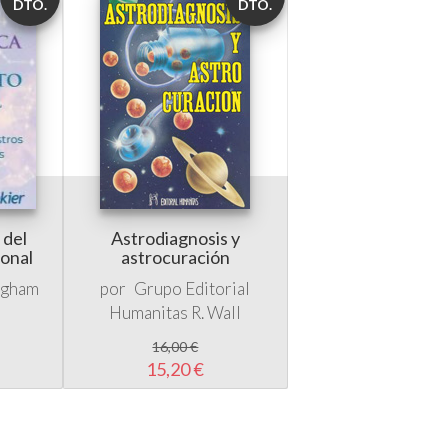
DTO.
DTO.
 del
Astrodiagnosis y
onal
astrocuración
ngham
por
Grupo Editorial
Humanitas
R. Wall
16,00 €
15,20 €