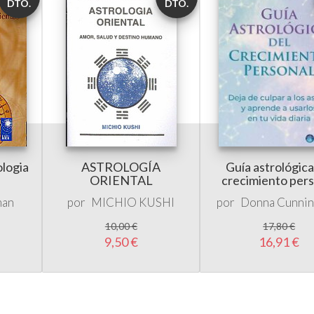
DTO.
DTO.
ologia
ASTROLOGÍA
Guía astrológica
ORIENTAL
crecimiento pers
man
por
MICHIO KUSHI
por
Donna Cunni
10,00 €
17,80 €
9,50 €
16,91 €