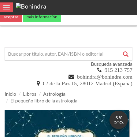
Utilizamos
cookies
propias y de terceros para mejorar nuestros servicio
Toggle navigation
aceptar
más información
Busqueda avanzada
915 213 757
bohindra@bohindra.com
C/ de la Paz 15, 28012 Madrid (España)
Inicio
Libros
Astrología
El pequeño libro de la astrología
El
5 %
pequeño
DTO.
libro